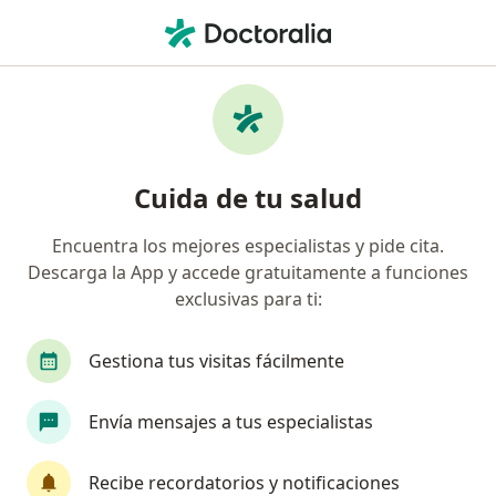
Men
Mapfre • Huaraz, Ancash
Página De Inicio
Huaraz
Mapfre
Cuida de tu salud
Encuentra los mejores especialistas y pide cita.
Descarga la App y accede gratuitamente a funciones
exclusivas para ti:
Gestiona tus visitas fácilmente
Envía mensajes a tus especialistas
Recibe recordatorios y notificaciones