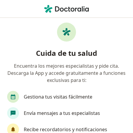
Men
Mapfre • Lima, Lima
Búsquedas relacionadas
Especialistas de Mapfre
Traumatólogos y ortopedistas de Mapfre en Lima
Cuida de tu salud
Cardiologos de Mapfre en Lima
Encuentra los mejores especialistas y pide cita.
Cirujanos generales de Mapfre en Lima
Descarga la App y accede gratuitamente a funciones
Neurocirujanos de Mapfre en Lima
exclusivas para ti:
Cirujanos cardiovasculares y tóracicos de Mapfre
Gestiona tus visitas fácilmente
en Lima
Ver más (13)
Envía mensajes a tus especialistas
Más en esta categoría: Especialistas de Mapf
Recibe recordatorios y notificaciones