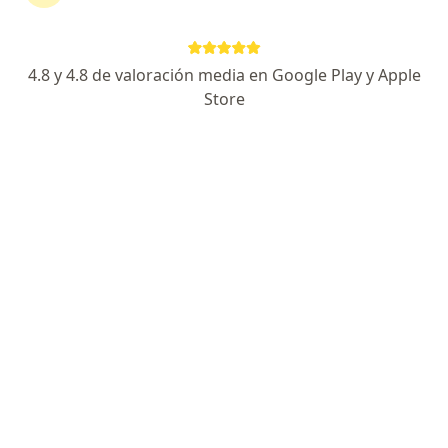
Página De Inicio
Lima
Mapfre
4.8 y 4.8 de valoración media en Google Play y Apple
Store
No hemos encontrado ningún Mapfre en
Lima, Lima