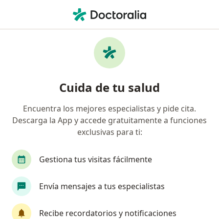
Men
Oftalmólogo • Lima, Lima
Filtros
Seguro:
Mapfre
Ma
Oftalmólogos recomendados de Mapfre en
Cuida de tu salud
Lima
Encuentra los mejores especialistas y pide cita.
Descarga la App y accede gratuitamente a funciones
exclusivas para ti:
Gestiona tus visitas fácilmente
Envía mensajes a tus especialistas
Dr. Juan Carlos Espinoza Mijares
·
Ver más
Oftalmólogo
Recibe recordatorios y notificaciones
340 opinión