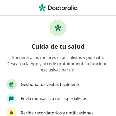
Men
Mapfre • Chorrillos, Lima
Búsquedas relacionadas
Especialistas de Mapfre
Ginecólogos de Mapfre en Chorrillos
Cuida de tu salud
Cirujanos generales de Mapfre en Chorrillos
Encuentra los mejores especialistas y pide cita.
Internistas de Mapfre en Chorrillos
Descarga la App y accede gratuitamente a funciones
exclusivas para ti:
Página De Inicio
Chorrillos
Mapfre
Gestiona tus visitas fácilmente
Envía mensajes a tus especialistas
Recibe recordatorios y notificaciones