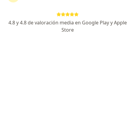
4.8 y 4.8 de valoración media en Google Play y Apple
Store
No hemos encontrado ningún Mapfre en
Chorrillos, Lima
Vuelve a buscar eliminando algún filtro:
Seguros de salud