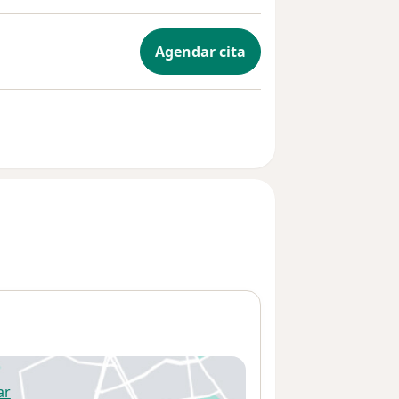
Agendar cita
ar