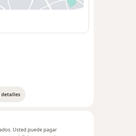
 abre en una nueva pestaña
detalles
bre la dirección
ivados. Usted puede pagar