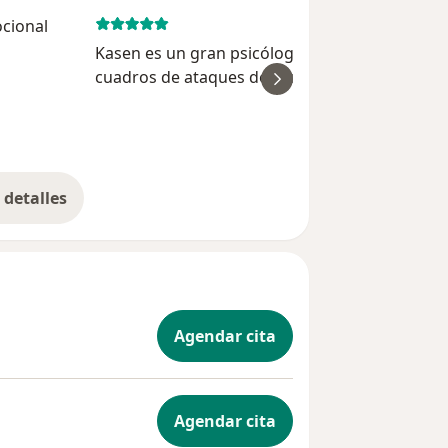
ocional
September 4, 
Kasen es un gran psicólogo, yo acudí por
cuadros de ataques de pánico y ansiedad,
ver
teniendo un progreso notable en este aspecto
Me ha ayudado a entender un poco las fuente
Sergio Pac
de ansiedad en mi día a día...
detalles
bre la experiencia
Agendar cita
Agendar cita