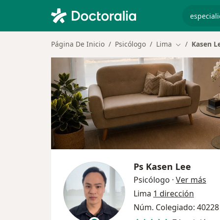
especiali
Página De Inicio
Psicólogo
Lima
Kasen L
Cambiar de c
Ps
Kasen Lee
sob
Psicólogo
·
Ver más
Lima
1 dirección
Núm. Colegiado: 40228