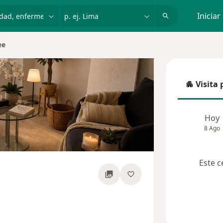
dad, enfermedad o nombre
p. ej. Lima
Iniciar
ee
iudad
Visita 
Visita p
Hoy
8 Ago
Este c
re las especializaciones