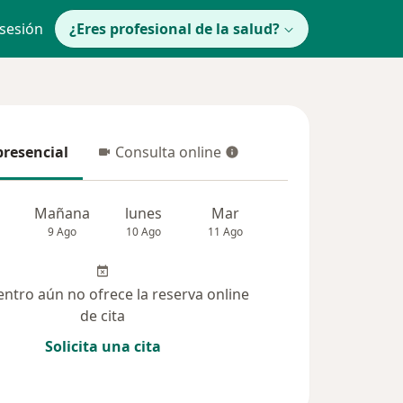
 sesión
¿Eres profesional de la salud?
presencial
Consulta online
resencial
Consulta online
Mañana
lunes
Mar
Mié
Jue
9 Ago
10 Ago
11 Ago
12 Ago
13 Ag
entro aún no ofrece la reserva online
de cita
Solicita una cita