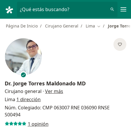
Men
¿Qué estás buscando?
Página De Inicio
Cirujano General
Lima
Jorge Torr
Cambiar de ciud
Dr.
Jorge Torres Maldonado MD
sobre las especializaciones
Cirujano general
·
Ver más
Lima
1 dirección
Núm. Colegiado: CMP 063007 RNE 036090 RNSE
S00494
1 opinión