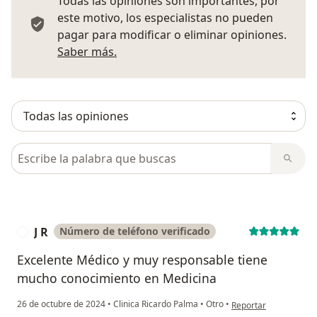
Todas las opiniones son importantes, por
este motivo, los especialistas no pueden
pagar para modificar o eliminar opiniones.
Más información sobre opiniones
Saber más.
Busca en opiniones
J R
Número de teléfono verificado
J
Excelente Médico y muy responsable tiene
mucho conocimiento en Medicina
en opinión del usuario
26 de octubre de 2024
•
Clinica Ricardo Palma
•
Otro
•
Reportar