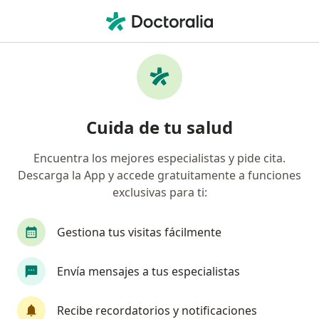
Men
Melanoma • Lima, Lima
Filtros
• 1
Seguro
Mapa
Especialistas en Melanoma en Lima
Cuida de tu salud
Encuentra los mejores especialistas y pide cita.
¿Qué especialidad estás buscando?
Descarga la App y accede gratuitamente a funciones
Dermatólogo
Oncólogo
Cirujano general
exclusivas para ti:
Gestiona tus visitas fácilmente
Envía mensajes a tus especialistas
Recibe recordatorios y notificaciones