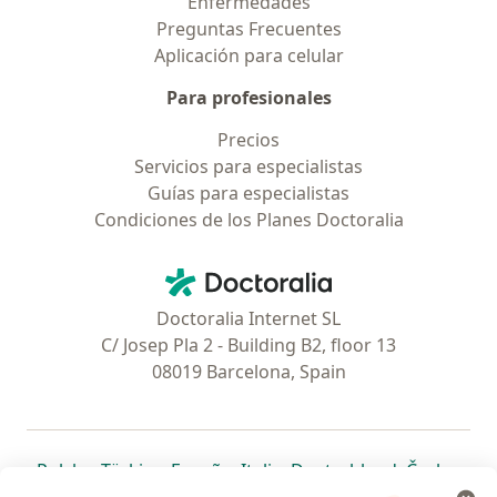
Enfermedades
Preguntas Frecuentes
Aplicación para celular
Para profesionales
Precios
Servicios para especialistas
Guías para especialistas
Condiciones de los Planes Doctoralia
Contacto
Doctoralia - Página de inicio
Doctoralia Internet SL
C/ Josep Pla 2 - Building B2, floor 13
08019 Barcelona, Spain
se abre en una nueva pestaña
se abre en una nueva pestaña
se abre en una nueva pestaña
se abre en una nueva pes
se abre en 
se a
Polska
,
Türkiye
,
España
,
Italia
,
Deutschland
,
Česko
,
se abre en una nueva pestaña
se abre en una nueva pestaña
se abre en una nueva pestaña
se abre en una nueva p
se abre en 
se abr