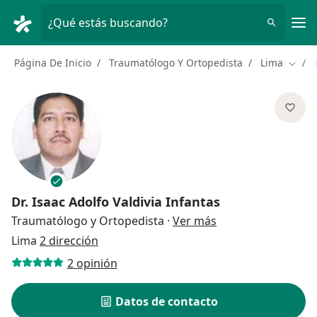
Men
¿Qué estás buscando?
Página De Inicio
Traumatólogo Y Ortopedista
Lima
Cambi
Dr.
Isaac Adolfo Valdivia Infantas
sobre las especial
Traumatólogo y Ortopedista
·
Ver más
Lima
2 dirección
2 opinión
Datos de contacto