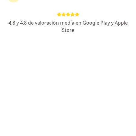
Dirección
Online
4.8 y 4.8 de valoración media en Google Play y Apple
Av. Del Parque Norte 1150. Consultorio 806, San Borja
•
Mapa
Store
Consultorio Traumatológico "Parque Norte". San Borja
Consulta Especialista de Traumatologia
S/ 80
Este especialista no ofrece reserva de cita en línea en esta dirección.
Solicita una cita
Dr. Daniel Cauti De la Cruz