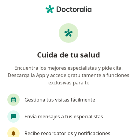
Men
Traumatólogo Y Ortopedista • Urb Corpac, Lima, Lima
Filtros
Seguro
Mapa
Traumatólogos y ortopedistas en Urb
Cuida de tu salud
Corpac, Lima
Encuentra los mejores especialistas y pide cita.
Descarga la App y accede gratuitamente a funciones
exclusivas para ti:
Gestiona tus visitas fácilmente
Envía mensajes a tus especialistas
Dr. Carlos Escalante Saavedra
·
Ver más
Traumatólogo y ortopedista
Recibe recordatorios y notificaciones
455 opinión