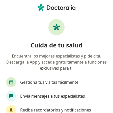
Men
Visitas Sucesivas Ortopedia Y Traumatología • San Isidro, Lima
Filtros
• 1
Seguro
Mapa
Especialistas en Visitas sucesivas Ortopedia
Cuida de tu salud
y Traumatología San Isidro
Encuentra los mejores especialistas y pide cita.
Descarga la App y accede gratuitamente a funciones
¿Qué especialidad estás buscando?
exclusivas para ti:
Traumatólogo y Ortopedista
Pediatra
Car
Gestiona tus visitas fácilmente
Envía mensajes a tus especialistas
Recibe recordatorios y notificaciones