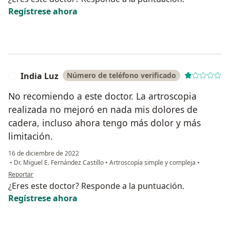
Regístrese ahora
India Luz
Número de teléfono verificado
I
No recomiendo a este doctor. La artroscopia
realizada no mejoró en nada mis dolores de
cadera, incluso ahora tengo más dolor y más
limitación.
16 de diciembre de 2022
•
Dr. Miguel E. Fernández Castillo
•
Artroscopía simple y compleja
•
en opinión del usuario India Luz
Reportar
¿Eres este doctor? Responde a la puntuación.
Regístrese ahora