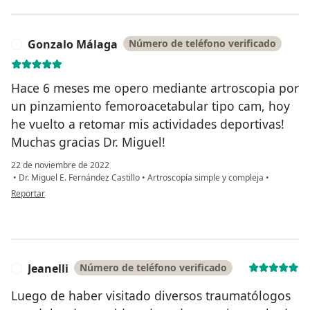
Gonzalo Málaga
Número de teléfono verificado
G
Hace 6 meses me opero mediante artroscopia por
un pinzamiento femoroacetabular tipo cam, hoy
he vuelto a retomar mis actividades deportivas!
Muchas gracias Dr. Miguel!
22 de noviembre de 2022
•
Dr. Miguel E. Fernández Castillo
•
Artroscopía simple y compleja
•
en opinión del usuario Gonzalo Málaga
Reportar
Jeanelli
Número de teléfono verificado
J
Luego de haber visitado diversos traumatólogos