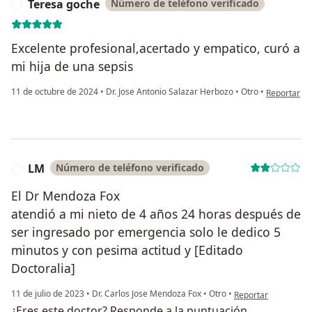
Teresa goche
Número de teléfono verificado
T
Excelente profesional,acertado y empatico, curó a
mi hija de una sepsis
en opinión 
11 de octubre de 2024
•
Dr. Jose Antonio Salazar Herbozo
•
Otro
•
Reportar
LM
Número de teléfono verificado
L
El Dr Mendoza Fox
atendió a mi nieto de 4 años 24 horas después de
ser ingresado por emergencia solo le dedico 5
minutos y con pesima actitud y [Editado
Doctoralia]
en opinión del usua
11 de julio de 2023
•
Dr. Carlos Jose Mendoza Fox
•
Otro
•
Reportar
¿Eres este doctor? Responde a la puntuación.