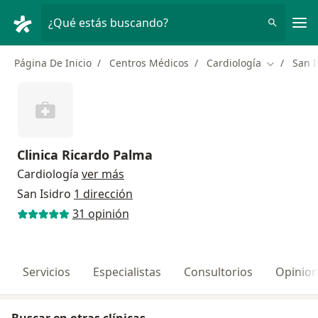
Men
¿Qué estás buscando?
Página De Inicio
Centros Médicos
Cardiología
San I
Cambiar d
Clinica Ricardo Palma
Cardiología
ver más
San Isidro
1 dirección
31 opinión
Servicios
Especialistas
Consultorios
Opinio
Buscar en otras clínicas