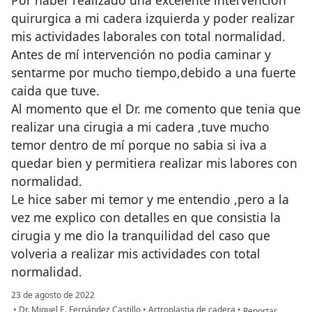
Por haber realizado una excelente intervención
quirurgica a mi cadera izquierda y poder realizar
mis actividades laborales con total normalidad.
Antes de mí intervención no podia caminar y
sentarme por mucho tiempo,debido a una fuerte
caida que tuve.
Al momento que el Dr. me comento que tenia que
realizar una cirugia a mi cadera ,tuve mucho
temor dentro de mí porque no sabia si iva a
quedar bien y permitiera realizar mis labores con
normalidad.
Le hice saber mi temor y me entendio ,pero a la
vez me explico con detalles en que consistia la
cirugia y me dio la tranquilidad del caso que
volveria a realizar mis actividades con total
normalidad.
23 de agosto de 2022
en opinión del us
•
Dr. Miguel E. Fernández Castillo
•
Artroplastia de cadera
•
Reportar