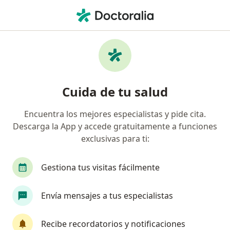
Men
Internista • Lima, La Molina
Filtros
Seguro
Mapa
Internistas en La Molina
Cuida de tu salud
Encuentra los mejores especialistas y pide cita.
Descarga la App y accede gratuitamente a funciones
exclusivas para ti:
Gestiona tus visitas fácilmente
Dr. Marco Antonio García
Envía mensajes a tus especialistas
Internista
107 opinión
Recibe recordatorios y notificaciones