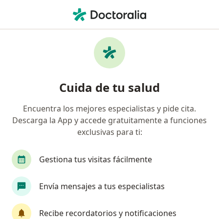
Men
Desgarro Muscular • Lima, La Molina
Filtros
• 1
Seguro
Mapa
Especialistas en Desgarro muscular en La
Cuida de tu salud
Molina
Encuentra los mejores especialistas y pide cita.
Descarga la App y accede gratuitamente a funciones
¿Qué especialidad estás buscando?
exclusivas para ti:
Traumatólogo y Ortopedista
Especialista en M
Gestiona tus visitas fácilmente
Envía mensajes a tus especialistas
Recibe recordatorios y notificaciones