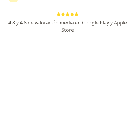
1157 Avenida Grau
•
Mapa
Centro Medico Villalta
Consulta online
desde s/ 50
4.8 y 4.8 de valoración media en Google Play y Apple
Este especialista no ofrece reserva de cita en línea en esta dirección.
Store
Solicita una cita
Especialistas disponibles
Estos especialistas se encuentran fuera de Cercado
de Lima, Lima, en zonas cercanas a tu búsqueda