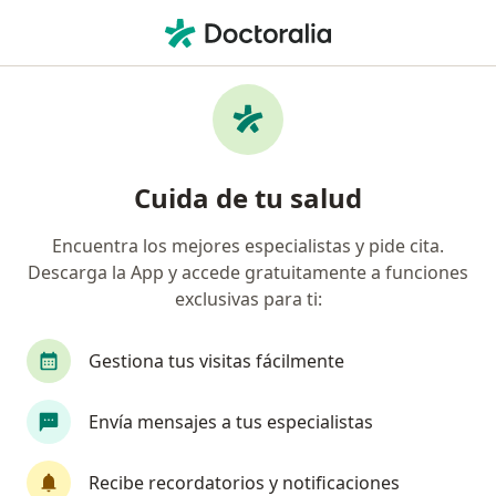
Men
Internista • Cercado de Lima, Lima
Filtros
Seguro
Mapa
Internistas en Cercado de Lima
Cuida de tu salud
Encuentra los mejores especialistas y pide cita.
Descarga la App y accede gratuitamente a funciones
exclusivas para ti:
Gestiona tus visitas fácilmente
Dr. Alfredo Antonio Benites Curay
Envía mensajes a tus especialistas
Internista, Médico general
2 opinión
Recibe recordatorios y notificaciones