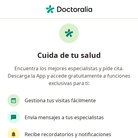
Men
Cáncer De Colon Y Recto • Lima, La Molina
Filtros
• 1
Seguro
Mapa
Especialistas en Cáncer de colon y recto en
Cuida de tu salud
La Molina
Encuentra los mejores especialistas y pide cita.
Descarga la App y accede gratuitamente a funciones
¿Qué especialidad estás buscando?
exclusivas para ti:
Cirujano general
Oncólogo
Gastroenteró
Gestiona tus visitas fácilmente
Envía mensajes a tus especialistas
Recibe recordatorios y notificaciones