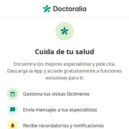
Men
Cirrosis Hepática • Lima, La Molina
Filtros
• 1
Seguro
Mapa
Especialistas en Cirrosis hepática en La
Cuida de tu salud
Molina
Encuentra los mejores especialistas y pide cita.
Descarga la App y accede gratuitamente a funciones
¿Qué especialidad estás buscando?
exclusivas para ti:
Gastroenterólogo
Internista
Dermatólog
Gestiona tus visitas fácilmente
Envía mensajes a tus especialistas
Recibe recordatorios y notificaciones