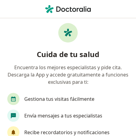
Men
Bronquitis • Lima, La Molina
Filtros
• 1
Seguro
Mapa
Especialistas en Bronquitis en La Molina
Cuida de tu salud
Encuentra los mejores especialistas y pide cita.
¿Qué especialidad estás buscando?
Descarga la App y accede gratuitamente a funciones
Neumólogo
Pediatra
Internista
Aler
exclusivas para ti:
Gestiona tus visitas fácilmente
Envía mensajes a tus especialistas
Recibe recordatorios y notificaciones