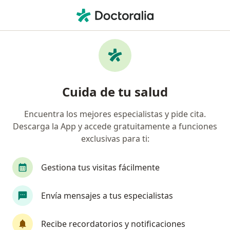
Men
Enfermedad Ulcerosa Péptica • Lima, La Molina
Filtros
• 1
Seguro
Mapa
Especialistas en Enfermedad ulcerosa
Cuida de tu salud
péptica en La Molina
Encuentra los mejores especialistas y pide cita.
Descarga la App y accede gratuitamente a funciones
¿Qué especialidad estás buscando?
exclusivas para ti:
Gastroenterólogo
Dermatólogo
Médico g
Gestiona tus visitas fácilmente
Envía mensajes a tus especialistas
Recibe recordatorios y notificaciones