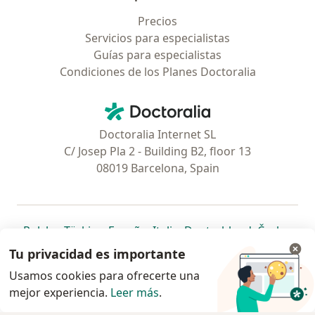
Precios
Servicios para especialistas
Guías para especialistas
Condiciones de los Planes Doctoralia
Contacto
Doctoralia - Página de inicio
Doctoralia Internet SL
C/ Josep Pla 2 - Building B2, floor 13
08019 Barcelona, Spain
se abre en una nueva pestaña
se abre en una nueva pestaña
se abre en una nueva pestaña
se abre en una nueva pes
se abre en 
se a
Polska
,
Türkiye
,
España
,
Italia
,
Deutschland
,
Česko
,
se abre en una nueva pestaña
se abre en una nueva pestaña
se abre en una nueva pestaña
se abre en una nueva p
se abre en 
se abr
Portugal
,
México
,
Chile
,
Brasil
,
Argentina
,
Perú
,
Tu privacidad es importante
se abre en una nueva pe
Colombia
Usamos cookies para ofrecerte una
mejor experiencia.
www.doctoralia.pe © 2026 - Encuentra tu
Leer más
.
especialista y agenda cita