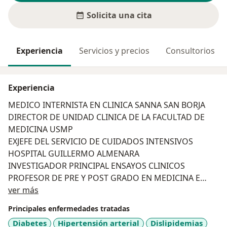
Solicita una cita
Experiencia
Servicios y precios
Consultorios
Experiencia
MEDICO INTERNISTA EN CLINICA SANNA SAN BORJA
DIRECTOR DE UNIDAD CLINICA DE LA FACULTAD DE
MEDICINA USMP
EXJEFE DEL SERVICIO DE CUIDADOS INTENSIVOS
HOSPITAL GUILLERMO ALMENARA
INVESTIGADOR PRINCIPAL ENSAYOS CLINICOS
PROFESOR DE PRE Y POST GRADO EN MEDICINA E
Acerca de mí
INTENSIVOS
ver más
PASANTIAS DE EXTENSION PROFESIONAL EN MOUNT
Principales enfermedades tratadas
SINAI EEUU Y UNIVERSIDAD DE BUENOS AIRES.
Diabetes
Hipertensión arterial
Dislipidemias
CONFERENCISTA NACIONAL E INTERNACIONAL EN