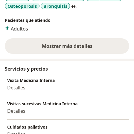
a11y_sr_more_diseases
Osteoporosis
Bronquitis
+6
CONGRESOS
AUTOR DE ARTICULOS EN REVISTA Y COOAUTOR
Pacientes que atiendo
LIBROS DE LA ESPECIALIDAD
Adultos
Mostrar más detalles
sobre la experiencia
Servicios y precios
Visita Medicina Interna
Detalles
Visitas sucesivas Medicina Interna
Detalles
Cuidados paliativos