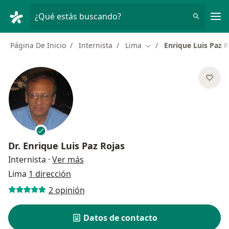
Men
¿Qué estás buscando?
Página De Inicio
Internista
Lima
Enrique Luis Paz R
Cambiar de ciudad
Dr.
Enrique Luis Paz Rojas
sobre las especializaciones
Internista
·
Ver más
Lima
1 dirección
2 opinión
Datos de contacto