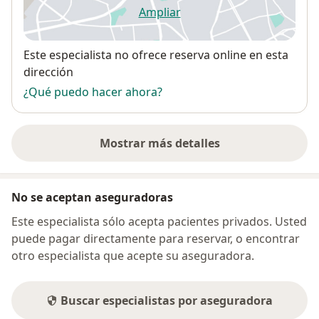
Ampliar
se abre en una nueva pestañ
Disponibilidad
Este especialista no ofrece reserva online en esta
dirección
¿Qué puedo hacer ahora?
Mostrar más detalles
sobre la dirección
No se aceptan aseguradoras
Este especialista sólo acepta pacientes privados. Usted
puede pagar directamente para reservar, o encontrar
otro especialista que acepte su aseguradora.
Buscar especialistas por aseguradora