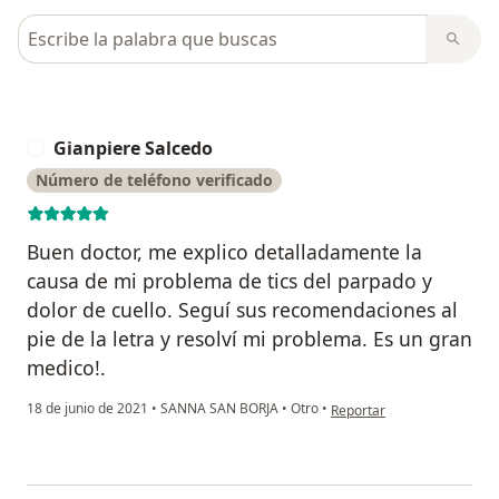
Busca en opiniones
Gianpiere Salcedo
G
Número de teléfono verificado
Buen doctor, me explico detalladamente la
causa de mi problema de tics del parpado y
dolor de cuello. Seguí sus recomendaciones al
pie de la letra y resolví mi problema. Es un gran
medico!.
en opinión del usuario Gia
18 de junio de 2021
•
SANNA SAN BORJA
•
Otro
•
Reportar