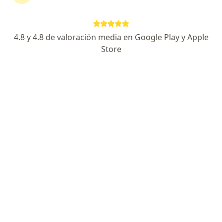
112 opinión
Dirección
Online
4.8 y 4.8 de valoración media en Google Play y Apple
Store
jirón tarica 5109 urbanización parque naranjal los olivos, Los Olivos
•
Mapa
Consultorio Médico Especializado Madre Niño
Visita Ginecología y Obstetricia
S/ 50
Este especialista no ofrece reserva de cita en línea en esta dirección.
Solicita una cita