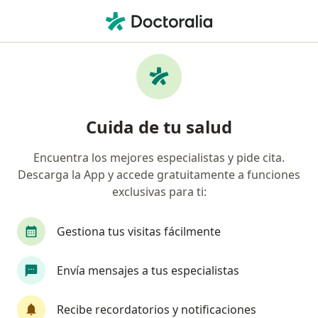
Men
Ginecólogo • Urb Las Palmeras Etapa 2, Lima, Lima
Filtros
Seguro
Mapa
Ginecólogos en Urb Las Palmeras Etapa 2,
Cuida de tu salud
Lima
Encuentra los mejores especialistas y pide cita.
Descarga la App y accede gratuitamente a funciones
exclusivas para ti:
Gestiona tus visitas fácilmente
Envía mensajes a tus especialistas
Dr. Guillermo Alfredo De La Cruz Pacheco
Recibe recordatorios y notificaciones
·
Ver más
Ginecólogo