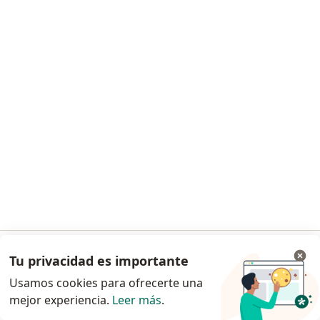
Oswaldo Manuel Gonzales Carrillo
Ginecólogo
Av. Carlos Alberto Izaguirre, 785 (Int. 203), Lima
•
Mapa
Gesfem Sac
Este especialista no ofrece reserva de cita en línea en esta dirección.
Solicita una cita
Tu privacidad es importante
Ir a la app
Usamos cookies para ofrecerte una
mejor experiencia.
Leer más
.
Continuar en el navegador