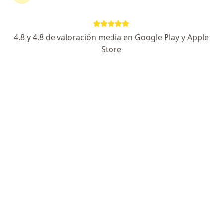
Dirección
Online
4.8 y 4.8 de valoración media en Google Play y Apple
jirón tarica 5109 urbanización parque naranjal los olivos, Los Olivos
•
Mapa
Store
Consultorio Médico Especializado Madre Niño
Visita Ginecología y Obstetricia
S/ 50
Este especialista no ofrece reserva de cita en línea en esta dirección.
Solicita una cita