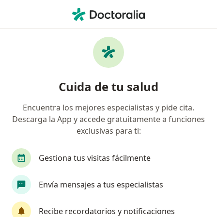
Men
Ginecólogo • Urb Mercurio Etapa 1, Lima, Lima
Filtros
Seguro
Mapa
Ginecólogos en Urb Mercurio Etapa 1, Lima
Cuida de tu salud
Encuentra los mejores especialistas y pide cita.
Descarga la App y accede gratuitamente a funciones
exclusivas para ti:
Gestiona tus visitas fácilmente
Dr. Guillermo Alfredo De La Cruz Pacheco
Envía mensajes a tus especialistas
·
Ver más
Ginecólogo
Recibe recordatorios y notificaciones
112 opinión