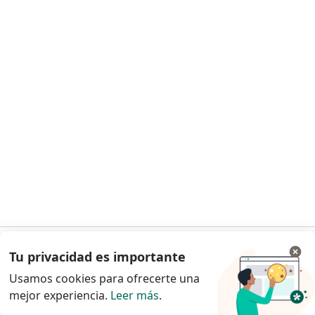
Consulta online
desde s/ 40
Este especialista no ofrece reserva de cita en línea en esta dirección.
Solicita una cita
Dra. Karina León Moreyra
Ginecólogo
Tu privacidad es importante
Ir a la app
Avenida los próceres 600. 2 do piso , San Martín de Porres
•
Mapa
Usamos cookies para ofrecerte una
Centro de Ginecología. Mi doctora ginecóloga
mejor experiencia.
Leer más
.
Continuar en el navegador
Consulta online
Precio sin especificar