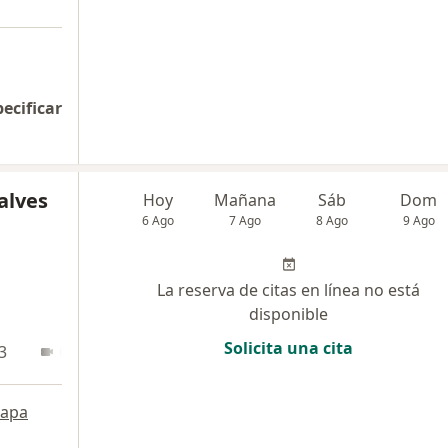
pecificar
alves
Hoy
Mañana
Sáb
Dom
6 Ago
7 Ago
8 Ago
9 Ago
La reserva de citas en línea no está
disponible
Solicita una cita
3
Online
apa