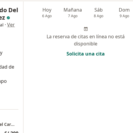
do Del
Hoy
Mañana
Sáb
Dom
ez
6 Ago
7 Ago
8 Ago
9 Ago
·
Ver
al
La reserva de citas en línea no está
disponible
 y
Solicita una cita
dad de
mpo
CONSULTORIO GINENDMED | Dr Emanuel Del Carmen