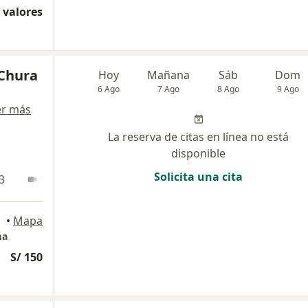
 valores
 Chura
Hoy
Mañana
Sáb
Dom
6 Ago
7 Ago
8 Ago
9 Ago
er más
La reserva de citas en línea no está
disponible
Solicita una cita
3
Online
•
Mapa
ma
S/ 150