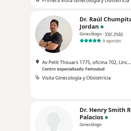
Primera visita Ginecología y Obstetricia
Dr. Raúl Chumpit
Jordan
·
Ver más
Ginecólogo
9 opinión
Av Petit Thouars 1775, oficina 702, Lince, L
Centro especializado Femsalud
Visita Ginecología y Obstetricia
Dr. Henry Smith 
Palacios
Ginecólogo