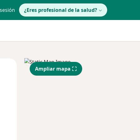
 sesión
¿Eres profesional de la salud?
lunes
Mar
Mié
Ampliar mapa
10 Ago
11 Ago
12 Ago