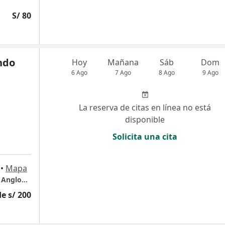
S/ 80
indo
Hoy
Mañana
Sáb
Dom
6 Ago
7 Ago
8 Ago
9 Ago
La reserva de citas en línea no está
disponible
Solicita una cita
•
Mapa
Consulta de Ginecologia y Fertilidad. Clinica Angloamericana. La Molina
e s/ 200