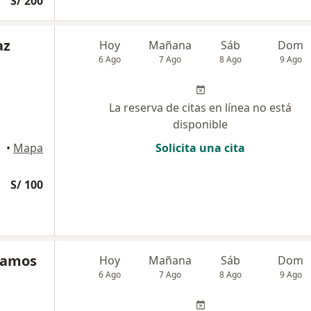
S/ 200
az
Hoy
Mañana
Sáb
Dom
6 Ago
7 Ago
8 Ago
9 Ago
La reserva de citas en línea no está
disponible
ince
•
Mapa
Solicita una cita
S/ 100
Ramos
Hoy
Mañana
Sáb
Dom
6 Ago
7 Ago
8 Ago
9 Ago