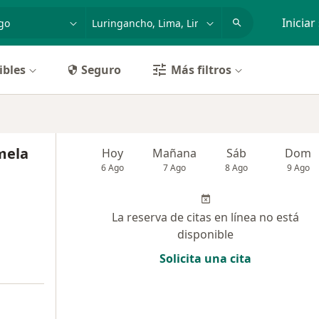
dad, enfermedad o nombre
p. ej. Lima
Iniciar
ibles
Seguro
Más filtros
mela
Hoy
Mañana
Sáb
Dom
6 Ago
7 Ago
8 Ago
9 Ago
La reserva de citas en línea no está
disponible
Solicita una cita