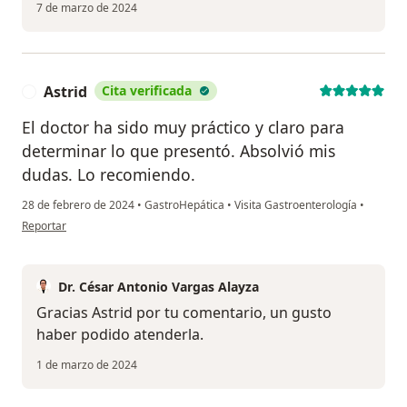
7 de marzo de 2024
Astrid
Cita verificada
A
El doctor ha sido muy práctico y claro para
determinar lo que presentó. Absolvió mis
dudas. Lo recomiendo.
28 de febrero de 2024
•
GastroHepática
•
Visita Gastroenterología
•
en opinión del usuario Astrid
Reportar
Dr. César Antonio Vargas Alayza
Gracias Astrid por tu comentario, un gusto
haber podido atenderla.
1 de marzo de 2024