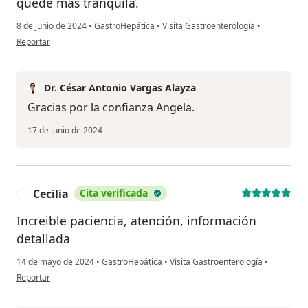
quedé más tranquila.
8 de junio de 2024
•
GastroHepática
•
Visita Gastroenterología
•
en opinión del usuario Angela
Reportar
Dr. César Antonio Vargas Alayza
Gracias por la confianza Angela.
17 de junio de 2024
Cecilia
Cita verificada
C
Increible paciencia, atención, información
detallada
14 de mayo de 2024
•
GastroHepática
•
Visita Gastroenterología
•
en opinión del usuario Cecilia
Reportar