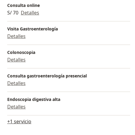
Miembro individual de la sociedad europea de
Consulta online
endoscopia gastrointestinal (ESGE)
S/ 70
Detalles
Actualmente laborando en Clínica Aviva, AUNA
Visita Gastroenterología
Bellavista y en Universidad Peruana de Ciencias
Detalles
Aplicadas (UPC)
Colonoscopia
Detalles
Consulta gastroenterología presencial
Detalles
Endoscopia digestiva alta
Detalles
+1 servicio