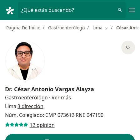
Men
¿Qué estás buscando?
Página De Inicio
Gastroenterólogo
Lima
César Anto
Cambiar de ciud
Dr.
César Antonio Vargas Alayza
sobre las especializaciones
Gastroenterólogo
·
Ver más
Lima
3 dirección
Núm. Colegiado: CMP 073612 RNE 047190
12 opinión