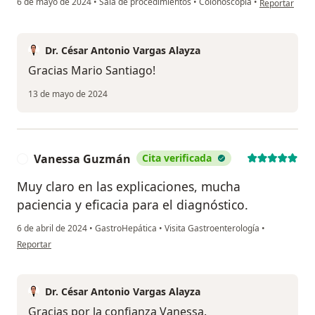
6 de mayo de 2024
•
Sala de procedimientos
•
Colonoscopia
•
Reportar
Dr. César Antonio Vargas Alayza
Gracias Mario Santiago!
13 de mayo de 2024
Vanessa Guzmán
Cita verificada
V
Muy claro en las explicaciones, mucha
paciencia y eficacia para el diagnóstico.
6 de abril de 2024
•
GastroHepática
•
Visita Gastroenterología
•
en opinión del usuario Vanessa Guzmán
Reportar
Dr. César Antonio Vargas Alayza
Gracias por la confianza Vanessa.