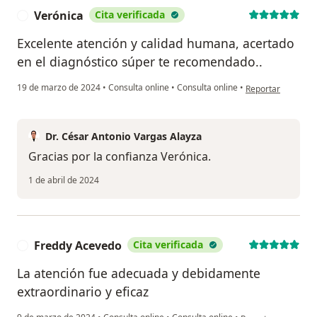
Verónica
Cita verificada
V
Excelente atención y calidad humana, acertado
en el diagnóstico súper te recomendado..
en opinión del usu
19 de marzo de 2024
•
Consulta online
•
Consulta online
•
Reportar
Dr. César Antonio Vargas Alayza
Gracias por la confianza Verónica.
1 de abril de 2024
Freddy Acevedo
Cita verificada
F
La atención fue adecuada y debidamente
extraordinario y eficaz
en opinión del usu