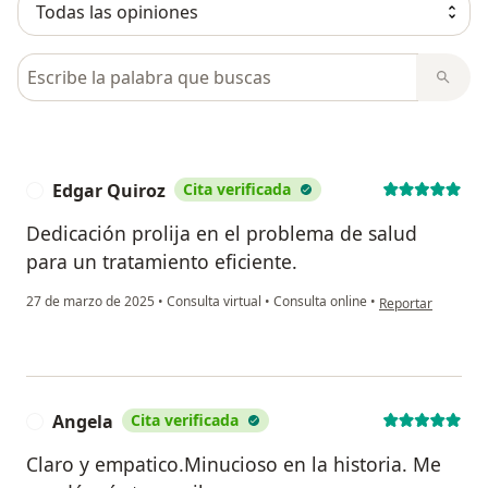
Busca en opiniones
Edgar Quiroz
Cita verificada
E
Dedicación prolija en el problema de salud
para un tratamiento eficiente.
en opinión del us
27 de marzo de 2025
•
Consulta virtual
•
Consulta online
•
Reportar
Angela
Cita verificada
A
Claro y empatico.Minucioso en la historia. Me