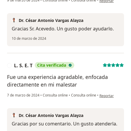
9 de marzo de 2024
•
Consulta online
•
Consulta online
•
Reportar
Dr. César Antonio Vargas Alayza
Gracias Sr. Acevedo. Un gusto poder ayudarlo.
10 de marzo de 2024
L. S. E. T
Cita verificada
L
Fue una experiencia agradable, enfocada
directamente en mi malestar
en opinión del usuari
7 de marzo de 2024
•
Consulta online
•
Consulta online
•
Reportar
Dr. César Antonio Vargas Alayza
Gracias por su comentario. Un gusto atenderla.