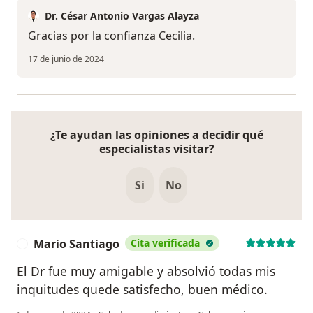
Dr. César Antonio Vargas Alayza
Gracias por la confianza Cecilia.
17 de junio de 2024
¿Te ayudan las opiniones a decidir qué
especialistas visitar?
Si
No
Mario Santiago
Cita verificada
M
El Dr fue muy amigable y absolvió todas mis
inquitudes quede satisfecho, buen médico.
en opinión del