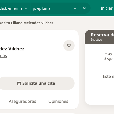
dad, enfermedad o nombre
p. ej. Lima
Iniciar
Rosita Liliana Melendez Vilchez
ar de ciudad
Reserva de
Inactivo
dez Vilchez
Hoy
sobre las especializaciones
 más
8 Ago
Este 
Solicita una cita
Aseguradoras
Opiniones