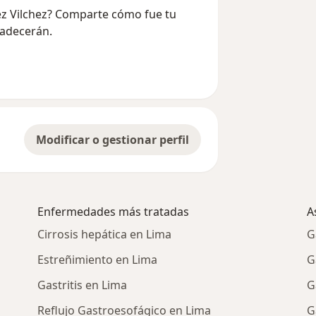
dez Vilchez? Comparte cómo fue tu
radecerán.
Modificar o gestionar perfil
Enfermedades más tratadas
A
Cirrosis hepática en Lima
G
Estreñimiento en Lima
G
Gastritis en Lima
G
Reflujo Gastroesofágico en Lima
G