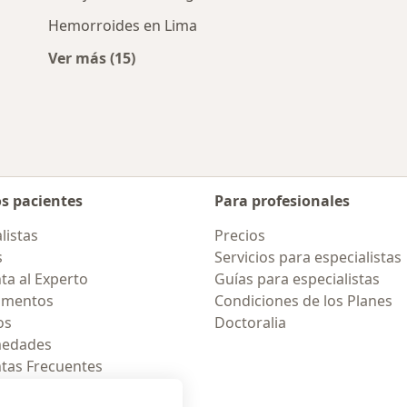
Hemorroides en Lima
Ver más (15)
ólogos cercanos
Más en esta categoría: Enfermedades más 
os pacientes
Para profesionales
listas
Precios
s
Servicios para especialistas
ta al Experto
Guías para especialistas
amentos
Condiciones de los Planes
os
Doctoralia
medades
tas Frecuentes
ión para celular