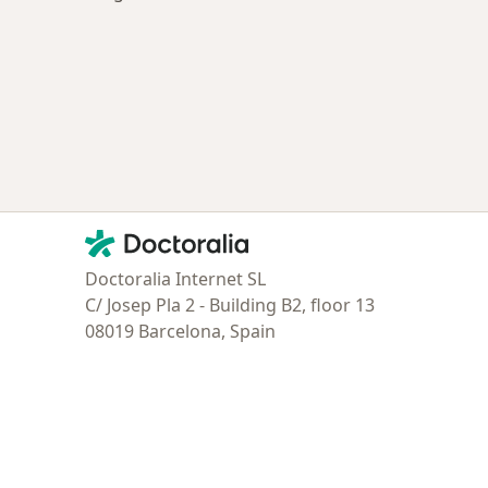
tratadas
Contacto
Doctoralia - Página de inicio
Doctoralia Internet SL
C/ Josep Pla 2 - Building B2, floor 13
08019 Barcelona, Spain