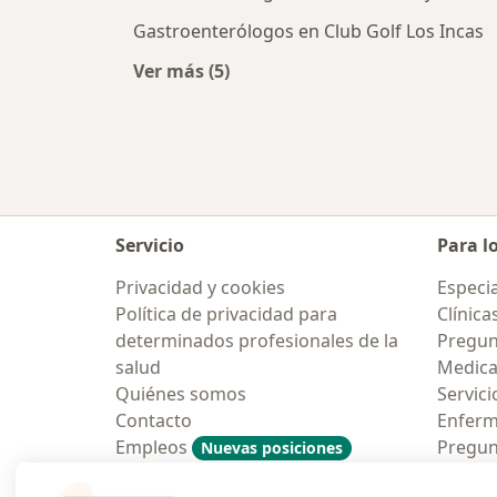
Gastroenterólogos en Club Golf Los Incas
Ver más (5)
Más en esta categoría: Gastroenter
Servicio
Para l
Privacidad y cookies
Especia
Política de privacidad para
Clínica
determinados profesionales de la
Pregun
salud
Medic
Quiénes somos
Servici
Contacto
Enfer
Empleos
Pregun
Nuevas posiciones
Condiciones Generales de
Aplicac