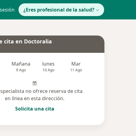
 sesión
¿Eres profesional de la salud?
 cita en Doctoralia
Mañana
lunes
Mar
Mié
Jue
9 Ago
10 Ago
11 Ago
12 Ago
13 Ag
especialista no ofrece reserva de cita
en línea en esta dirección.
Solicita una cita