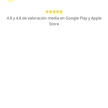
Alfredo Salazar 314, San Isidro
•
Mapa
Torre de consultorios Anglo Americana
4.8 y 4.8 de valoración media en Google Play y Apple
Este especialista no ofrece reserva de cita en línea en esta dirección.
Store
Solicita una cita
Dr. David Lira Mamani
Especialista en salud pública, Neurólogo
35 opinión