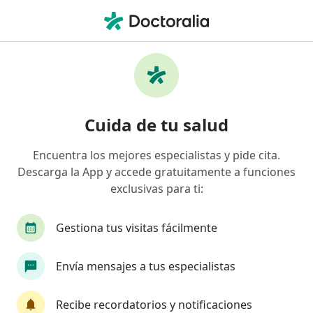
Men
Bulimia Nerviosa • Lince, Lima
Filtros
• 1
Mapa
Especialistas en Bulimia nerviosa en Lince
Cuida de tu salud
Encuentra los mejores especialistas y pide cita.
¿Qué especialidad estás buscando?
Descarga la App y accede gratuitamente a funciones
Psicólogo
Psiquiatra
Especialista en Salu
exclusivas para ti:
Gestiona tus visitas fácilmente
Envía mensajes a tus especialistas
Recibe recordatorios y notificaciones