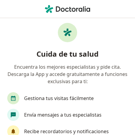
Men
Afasia • Lince, Lima
Filtros
• 1
Seguro
Mapa
Especialistas en Afasia en Lince
Cuida de tu salud
Encuentra los mejores especialistas y pide cita.
¿Qué especialidad estás buscando?
Descarga la App y accede gratuitamente a funciones
Fonoaudiólogo
Neurólogo
Psicólogo
exclusivas para ti:
Gestiona tus visitas fácilmente
Envía mensajes a tus especialistas
Recibe recordatorios y notificaciones