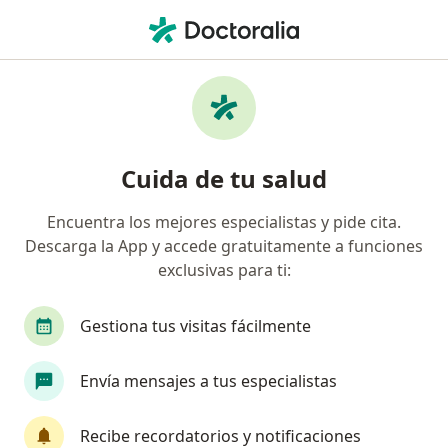
Men
Adicción A Drogas • Lince, Lima
Filtros
• 1
Mapa
Especialistas en Adicción a drogas en Lince
Cuida de tu salud
Encuentra los mejores especialistas y pide cita.
¿Qué especialidad estás buscando?
Descarga la App y accede gratuitamente a funciones
Psiquiatra
Psicólogo
Especialista en Salu
exclusivas para ti:
Gestiona tus visitas fácilmente
Envía mensajes a tus especialistas
Recibe recordatorios y notificaciones