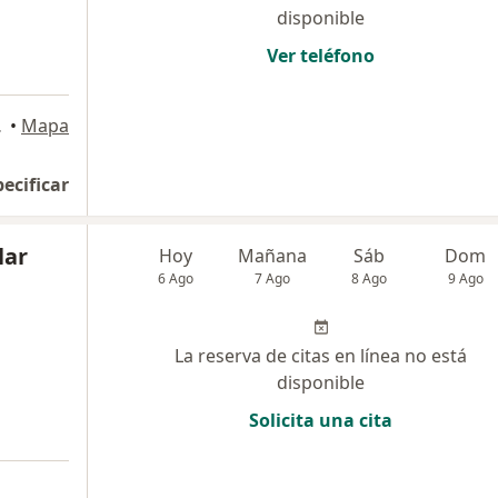
disponible
Ver teléfono
 Isidro
•
Mapa
pecificar
lar
Hoy
Mañana
Sáb
Dom
6 Ago
7 Ago
8 Ago
9 Ago
La reserva de citas en línea no está
disponible
Solicita una cita