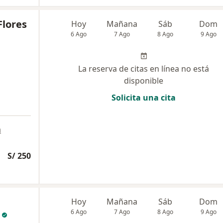
Flores
Hoy
Mañana
Sáb
Dom
6 Ago
7 Ago
8 Ago
9 Ago
La reserva de citas en línea no está
disponible
Solicita una cita
a
S/ 250
Hoy
Mañana
Sáb
Dom
6 Ago
7 Ago
8 Ago
9 Ago