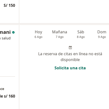
S/ 150
amani
Hoy
Mañana
Sáb
Dom
6 Ago
7 Ago
8 Ago
9 Ago
n salud
La reserva de citas en línea no está
disponible
Solicita una cita
nce
e s/ 160