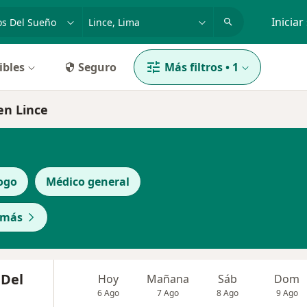
dad, enfermedad o nombre
p. ej. Lima
Iniciar
ibles
Seguro
Más filtros
•
1
en Lince
ogo
Médico general
 más
 Del
Hoy
Mañana
Sáb
Dom
6 Ago
7 Ago
8 Ago
9 Ago