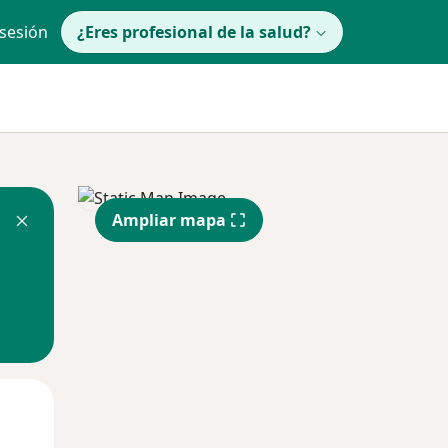
 sesión
¿Eres profesional de la salud?
Ampliar mapa
lunes
Mar
Mié
10 Ago
11 Ago
12 Ago