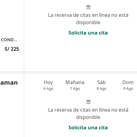
La reserva de citas en línea no está
disponible
Solicita una cita
PSIQUIATRA - PSICOTERAPEUTA COGNITIVO CONDUCTUAL
S/ 225
huaman
Hoy
Mañana
Sáb
Dom
6 Ago
7 Ago
8 Ago
9 Ago
La reserva de citas en línea no está
disponible
Solicita una cita