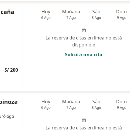
Ocaña
Hoy
Mañana
Sáb
Dom
6 Ago
7 Ago
8 Ago
9 Ago
La reserva de citas en línea no está
disponible
Solicita una cita
S/ 200
spinoza
Hoy
Mañana
Sáb
Dom
6 Ago
7 Ago
8 Ago
9 Ago
eurólogo
La reserva de citas en línea no está