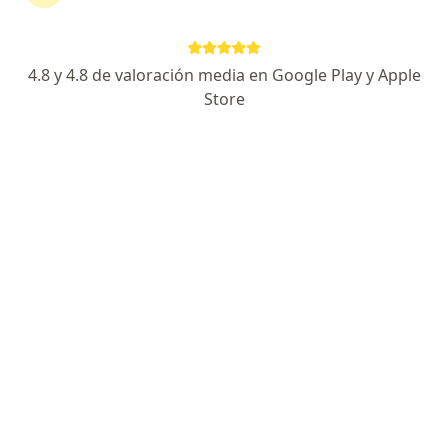
Dr. David Lira Mamani
Neurólogo, Especialista en salud pública
4.8 y 4.8 de valoración media en Google Play y Apple
35 opinión
Store
Dirección
Online
Bartolomé Herrera 161, Lince
•
Mapa
Instituto Peruano de Neurociencias sede Lince
Visita Neurología
desde s/ 160
Este especialista no ofrece reserva de cita en línea en esta dirección.
Solicita una cita