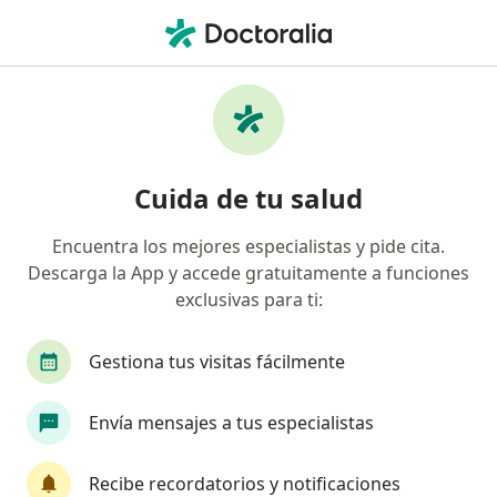
Men
Polineuropatía • Lince, Lima
Filtros
• 1
Seguro
Mapa
Especialistas en Polineuropatía en Lince
Cuida de tu salud
Encuentra los mejores especialistas y pide cita.
¿Qué especialidad estás buscando?
Descarga la App y accede gratuitamente a funciones
Neurólogo
Médico general
Especialista e
exclusivas para ti:
Gestiona tus visitas fácilmente
Envía mensajes a tus especialistas
Recibe recordatorios y notificaciones