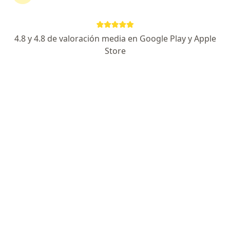
4.8 y 4.8 de valoración media en Google Play y Apple
Store
Dr. Victor Manuel Del Carpio Reymer
Psiquiatra
19 opinión
Manuel del Pino 222 , Lima
•
Mapa
PSIQUIATRA - PSICOTERAPEUTA COGNITIVO CONDUCTUAL
Consulta Especializada en Psiquiatría
S/ 225
Este especialista no ofrece reserva de cita en línea en esta dirección.
Solicita una cita