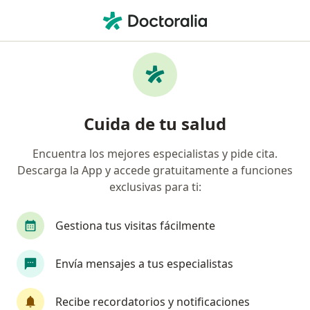
Men
Alcoholismo • Lince, Lima
Filtros
• 1
Mapa
Especialistas en Alcoholismo en Lince
Cuida de tu salud
Encuentra los mejores especialistas y pide cita.
¿Qué especialidad estás buscando?
Descarga la App y accede gratuitamente a funciones
Psiquiatra
Psicólogo
exclusivas para ti:
Especialista en Salud Pública
Gestiona tus visitas fácilmente
Envía mensajes a tus especialistas
Recibe recordatorios y notificaciones