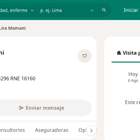
dad, enfermedad o nombre
p. ej. Lima
Iniciar
Lira Mamani
 ciudad
ni
Visita 
Visita p
re las especializaciones
Hoy
3296 RNE 16160
6 Ago
Este c
Enviar mensaje
nsultorios
Aseguradoras
Opiniones (35)
Dudas 