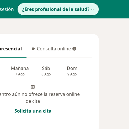
 sesión
¿Eres profesional de la salud?
presencial
Consulta online
resencial
Consulta online
Mañana
Sáb
Dom
lunes
Mar
7 Ago
8 Ago
9 Ago
10 Ago
11 Ag
entro aún no ofrece la reserva online
de cita
Solicita una cita
solucionadas (41)