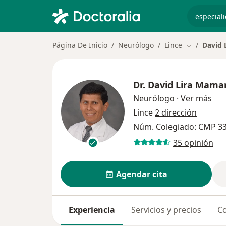
especiali
Página De Inicio
Neurólogo
Lince
David 
Cambiar de
Dr.
David Lira Mama
sob
Neurólogo
·
Ver más
Lince
2 dirección
Núm. Colegiado: CMP 3
35 opinión
Agendar cita
Experiencia
Servicios y precios
Co