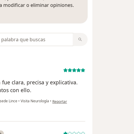
 modificar o eliminar opiniones.
 opiniones
opiniones
fue clara, precisa y explicativa.
tos con ello.
en opinión del usuario Mariano Valdivia
 sede Lince
•
Visita Neurología
•
Reportar
o