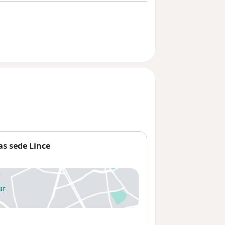
as sede Lince
ar
 abre en una nueva pestaña