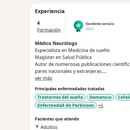
Experiencia
4
Formación
Médico Neurólogo
Especialista en Medicina de sueño
Magíster en Salud Pública
Autor de numerosas publicaciones científica
pares nacionales y extranjeras.
Acerca de mí
Director Administrativo del Instituto Pe
ver más
Jefe del Laboratorio de sueño de IPN
Principales enfermedades tratadas
Membresías académicas
Trastornos del sueño
Demencia
Cefal
• Fellow de la American Academy of Neurol
a11y_sr_mor
Enfermedad de Parkinson
+5
• Miembro asociado de la American Academ
• Section Behavioral Neurology of Americ
Pacientes que atiendo
• American Academy of Neurology (AAN)
• Federación Mundial de Neurología
Adultos