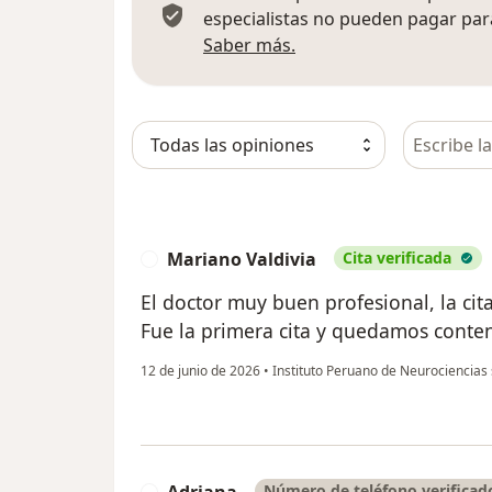
especialistas no pueden pagar para
Más información sobre
Saber más.
Busca en 
Mariano Valdivia
Cita verificada
M
El doctor muy buen profesional, la cita 
Fue la primera cita y quedamos conten
12 de junio de 2026
•
Instituto Peruano de Neurociencias
Adriana
Número de teléfono verificad
A