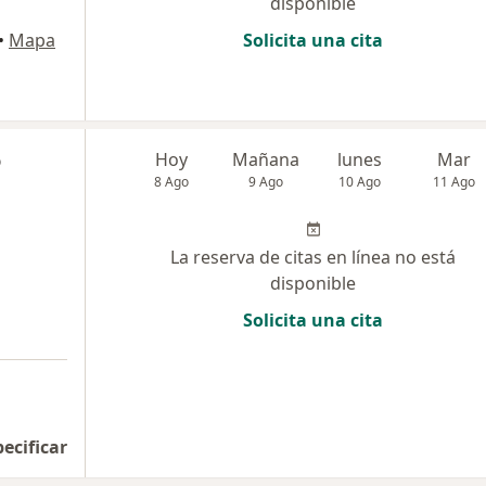
disponible
•
Mapa
Solicita una cita
o
Hoy
Mañana
lunes
Mar
8 Ago
9 Ago
10 Ago
11 Ago
La reserva de citas en línea no está
disponible
Solicita una cita
pecificar