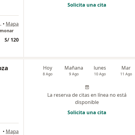
Solicita una cita
790, Magdalena del Mar
•
Mapa
ulmonar
S/ 120
oza
Hoy
Mañana
lunes
Mar
8 Ago
9 Ago
10 Ago
11 Ago
La reserva de citas en línea no está
disponible
Solicita una cita
•
Mapa