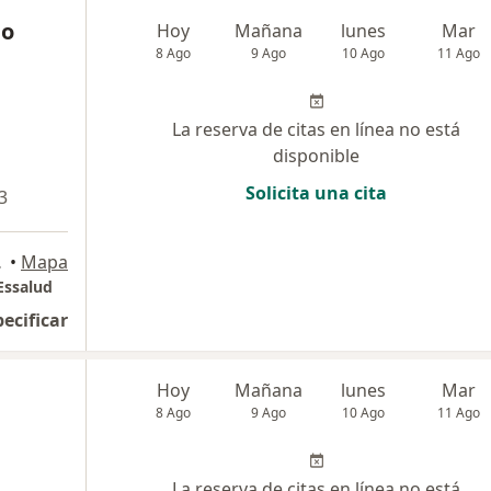
io
Hoy
Mañana
lunes
Mar
8 Ago
9 Ago
10 Ago
11 Ago
La reserva de citas en línea no está
disponible
Solicita una cita
3
O, Callao
•
Mapa
Essalud
pecificar
Hoy
Mañana
lunes
Mar
8 Ago
9 Ago
10 Ago
11 Ago
La reserva de citas en línea no está