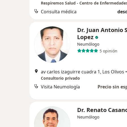
Consulta médica
desd
Dr. Juan Antonio 
Lopez
Neumólogo
5 opinión
av carlos izaguirre cuadra 1, Los Olivos
•
Consultorio privado
Visita Neumología
Precio sin es
Dr. Renato Casan
Neumólogo