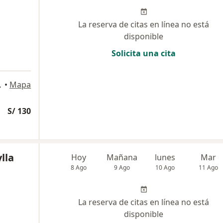
La reserva de citas en línea no está
disponible
Solicita una cita
 del Perú., Pueblo Libre
•
Mapa
S/ 130
lla
Hoy
Mañana
lunes
Mar
8 Ago
9 Ago
10 Ago
11 Ago
La reserva de citas en línea no está
disponible