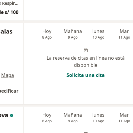
Respiremos Salud - Centro de Enfermedades Respiratorias
e s/ 100
Salas
Hoy
Mañana
lunes
Mar
8 Ago
9 Ago
10 Ago
11 Ago
La reserva de citas en línea no está
disponible
Mapa
Solicita una cita
pecificar
ova
Hoy
Mañana
lunes
Mar
8 Ago
9 Ago
10 Ago
11 Ago