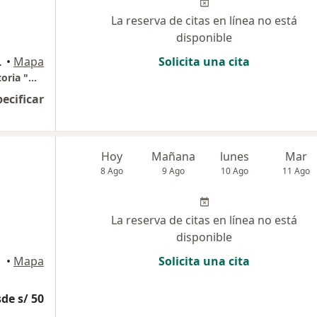
La reserva de citas en línea no está
disponible
eblo Libre., Lima
•
Mapa
Solicita una cita
Consultorio de Neumología y Salud Respiratoria "Neumovida".
pecificar
Hoy
Mañana
lunes
Mar
8 Ago
9 Ago
10 Ago
11 Ago
La reserva de citas en línea no está
disponible
•
Mapa
Solicita una cita
de s/ 50