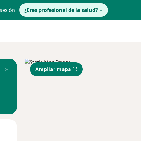
 sesión
¿Eres profesional de la salud?
Ampliar mapa
Mié
Jue
Vie
12 Ago
13 Ago
14 Ago