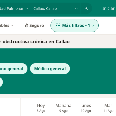
dad, enfermedad o nombre
p. ej. Lima
Iniciar
ibles
Seguro
Más filtros
•
1
obstructiva crónica en Callao
ano general
Médico general
Hoy
Mañana
lunes
Mar
8 Ago
9 Ago
10 Ago
11 Ago