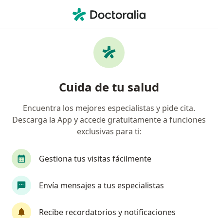
Men
Varicela • Pueblo Libre, Lima
Filtros
• 1
Seguro
Mapa
Especialistas en Varicela en Pueblo Libre
Cuida de tu salud
Encuentra los mejores especialistas y pide cita.
¿Qué especialidad estás buscando?
Descarga la App y accede gratuitamente a funciones
Dermatólogo
Pediatra
Internista
An
exclusivas para ti:
Gestiona tus visitas fácilmente
Envía mensajes a tus especialistas
Recibe recordatorios y notificaciones