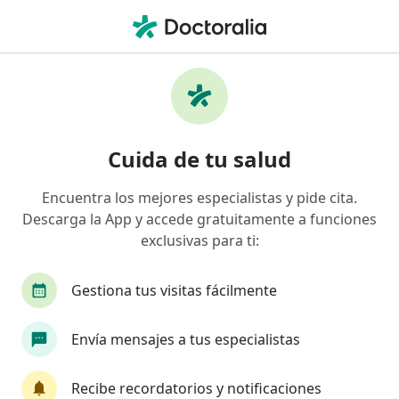
Men
Enfermedad Pulmonar Avanzada • Callao, Callao
Filtros
• 1
Seguro
Mapa
Especialistas en Enfermedad Pulmonar
Cuida de tu salud
Avanzada en Callao
Encuentra los mejores especialistas y pide cita.
Descarga la App y accede gratuitamente a funciones
¿Qué especialidad estás buscando?
exclusivas para ti:
Neumólogo
Médico general
Cirujano gen
Gestiona tus visitas fácilmente
Envía mensajes a tus especialistas
Recibe recordatorios y notificaciones