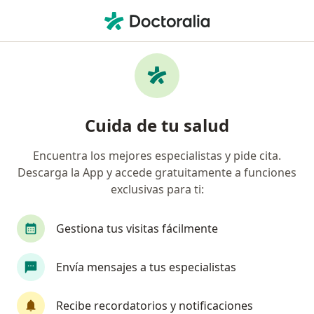
Men
Derrame Pleural • Callao, Callao
Filtros
• 1
Seguro
Mapa
Especialistas en Derrame pleural en Callao
Cuida de tu salud
Encuentra los mejores especialistas y pide cita.
¿Qué especialidad estás buscando?
Descarga la App y accede gratuitamente a funciones
Neumólogo
Médico general
Cirujano gen
exclusivas para ti:
Gestiona tus visitas fácilmente
Envía mensajes a tus especialistas
Recibe recordatorios y notificaciones