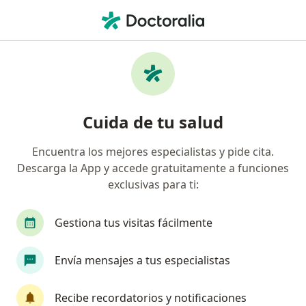
Men
Varicela • Lince, Lima
Filtros
• 1
Mapa
Especialistas en Varicela en Lince
Cuida de tu salud
Encuentra los mejores especialistas y pide cita.
¿Qué especialidad estás buscando?
Descarga la App y accede gratuitamente a funciones
Dermatólogo
Pediatra
exclusivas para ti:
Gestiona tus visitas fácilmente
Envía mensajes a tus especialistas
Recibe recordatorios y notificaciones