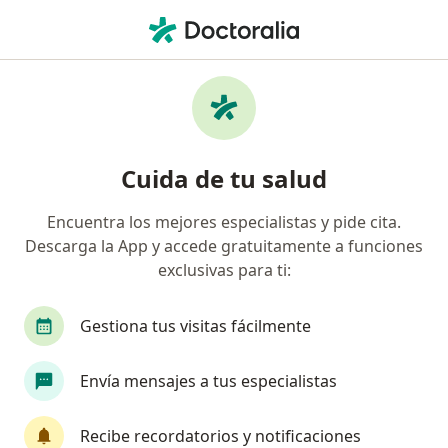
Men
Varicela • San Martín de Porres, Lima
Filtros
• 1
Seguro
Mapa
Especialistas en Varicela en San Martín de
Cuida de tu salud
Porres
Encuentra los mejores especialistas y pide cita.
Descarga la App y accede gratuitamente a funciones
¿Qué especialidad estás buscando?
exclusivas para ti:
Pediatra
Dermatólogo
Cirujano general
Gestiona tus visitas fácilmente
Envía mensajes a tus especialistas
Recibe recordatorios y notificaciones