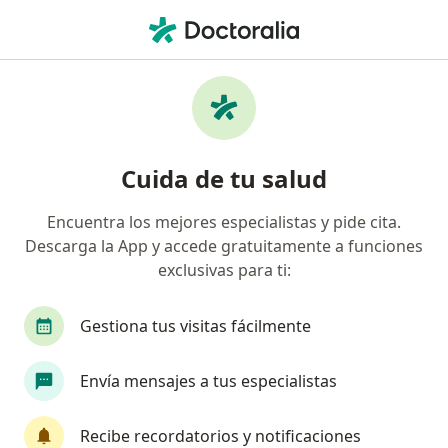
Men
Varicela • Breña, Lima
Filtros
• 1
Seguro
Mapa
Especialistas en Varicela en Breña
Cuida de tu salud
Encuentra los mejores especialistas y pide cita.
¿Qué especialidad estás buscando?
Descarga la App y accede gratuitamente a funciones
Pediatra
Dermatólogo
Cirujano general
exclusivas para ti:
Gestiona tus visitas fácilmente
Envía mensajes a tus especialistas
Recibe recordatorios y notificaciones