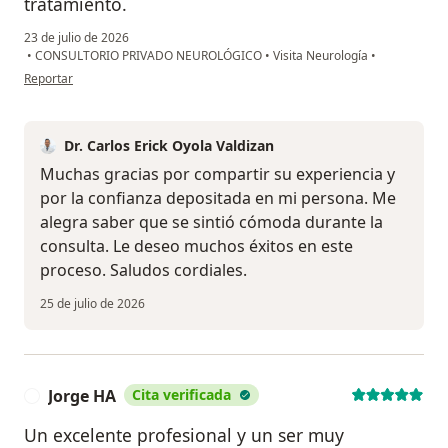
tratamiento.
23 de julio de 2026
•
CONSULTORIO PRIVADO NEUROLÓGICO
•
Visita Neurología
•
en opinión del usuario Zunilda
Reportar
Dr. Carlos Erick Oyola Valdizan
Muchas gracias por compartir su experiencia y
por la confianza depositada en mi persona. Me
alegra saber que se sintió cómoda durante la
consulta. Le deseo muchos éxitos en este
proceso. Saludos cordiales.
25 de julio de 2026
Jorge HA
Cita verificada
J
Un excelente profesional y un ser muy