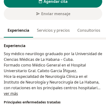
Agendar cita
Enviar mensaje
Experiencia
Servicios y precios
Consultorios
Experiencia
Soy médico neurólogo graduado por la Universidad de
Ciencias Médicas de La Habana – Cuba.
Formado como Médico General en el Hospital
Universitario Gral. Calixto Garcia Íñiguez.
Hice la especialidad de Neurología Clínica en el
Instituto de Neurología y Neurocirugía de La Habana,
con rotaciones en los principales centros hospitalarios
Acerca de mí
de Cuba como el CIREN (Centro Internacional de
ver más
Restauración Neurológica) y el Hospital Hermanos
Principales enfermedades tratadas
Ameijeiras.