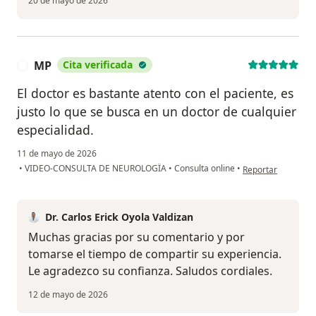
20 de mayo de 2026
MP
Cita verificada
M
El doctor es bastante atento con el paciente, es
justo lo que se busca en un doctor de cualquier
especialidad.
11 de mayo de 2026
en opinión del usu
•
VIDEO-CONSULTA DE NEUROLOGÏA
•
Consulta online
•
Reportar
Dr. Carlos Erick Oyola Valdizan
Muchas gracias por su comentario y por
tomarse el tiempo de compartir su experiencia.
Le agradezco su confianza. Saludos cordiales.
12 de mayo de 2026