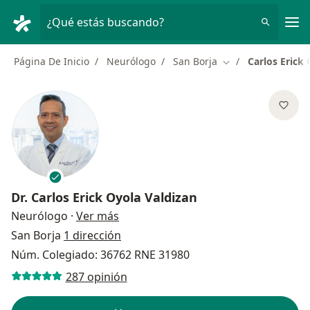
Men
¿Qué estás buscando?
Página De Inicio
Neurólogo
San Borja
Carlos Erick
Cambiar de ciudad
Dr.
Carlos Erick Oyola Valdizan
sobre las especializaciones
Neurólogo
·
Ver más
San Borja
1 dirección
Núm. Colegiado: 36762 RNE 31980
287 opinión