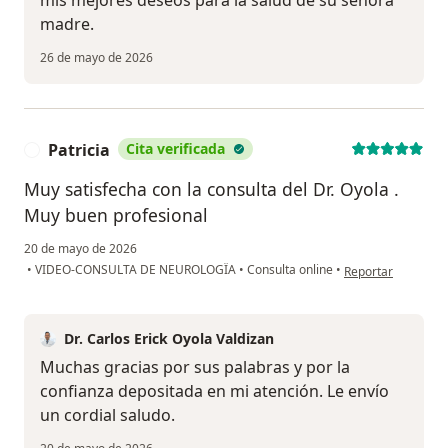
mis mejores deseos para la salud de su señora
madre.
26 de mayo de 2026
Patricia
Cita verificada
P
Muy satisfecha con la consulta del Dr. Oyola .
Muy buen profesional
20 de mayo de 2026
en opinión del usua
•
VIDEO-CONSULTA DE NEUROLOGÏA
•
Consulta online
•
Reportar
Dr. Carlos Erick Oyola Valdizan
Muchas gracias por sus palabras y por la
confianza depositada en mi atención. Le envío
un cordial saludo.