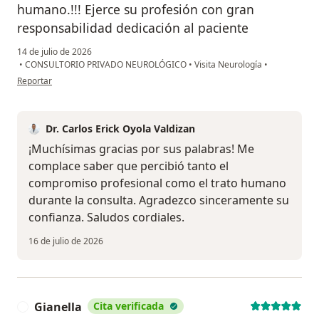
humano.!!! Ejerce su profesión con gran
responsabilidad dedicación al paciente
14 de julio de 2026
•
CONSULTORIO PRIVADO NEUROLÓGICO
•
Visita Neurología
•
en opinión del usuario Jorge HA
Reportar
Dr. Carlos Erick Oyola Valdizan
¡Muchísimas gracias por sus palabras! Me
complace saber que percibió tanto el
compromiso profesional como el trato humano
durante la consulta. Agradezco sinceramente su
confianza. Saludos cordiales.
16 de julio de 2026
Gianella
Cita verificada
G