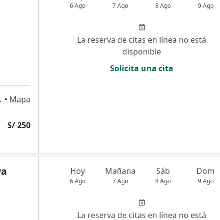
6 Ago
7 Ago
8 Ago
9 Ago
La reserva de citas en línea no está
disponible
Solicita una cita
San Isidro
•
Mapa
S/ 250
ya
Hoy
Mañana
Sáb
Dom
6 Ago
7 Ago
8 Ago
9 Ago
La reserva de citas en línea no está