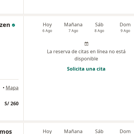
nzen
Hoy
Mañana
Sáb
Dom
6 Ago
7 Ago
8 Ago
9 Ago
La reserva de citas en línea no está
disponible
Solicita una cita
•
Mapa
S/ 260
amos
Hoy
Mañana
Sáb
Dom