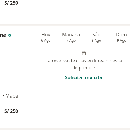
S/ 250
oma
Hoy
Mañana
Sáb
Dom
6 Ago
7 Ago
8 Ago
9 Ago
La reserva de citas en línea no está
disponible
Solicita una cita
•
Mapa
S/ 250