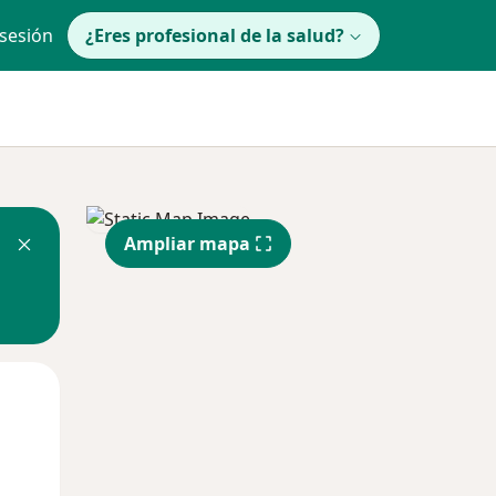
 sesión
¿Eres profesional de la salud?
Ampliar mapa
lunes
Mar
Mié
10 Ago
11 Ago
12 Ago