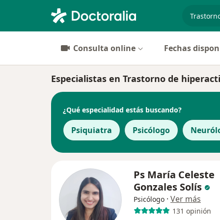
especiali
Consulta online
Fechas dispon
Especialistas en Trastorno de hiperact
¿Qué especialidad estás buscando?
Psiquiatra
Psicólogo
Neuról
Ps María Celeste
Gonzales Solís
·
Ver más
Psicólogo
131 opinión