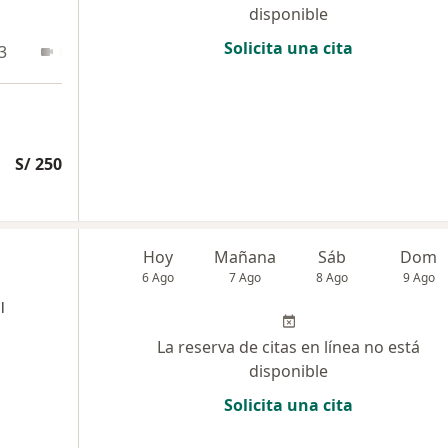
disponible
Solicita una cita
3
Online
S/ 250
Hoy
Mañana
Sáb
Dom
6 Ago
7 Ago
8 Ago
9 Ago
l
La reserva de citas en línea no está
disponible
Solicita una cita