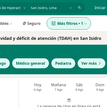
dad, enfermedad o nombre
p. ej. Lima
Iniciar
ibles
Seguro
Más filtros
•
1
ividad y déficit de atención (TDAH) en San Isidro
ogo
Médico general
Pediatra
Ver más
Hoy
Mañana
Sáb
Dom
6 Ago
7 Ago
8 Ago
9 Ago
La reserva de citas en línea no está