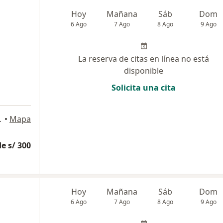
Hoy
Mañana
Sáb
Dom
6 Ago
7 Ago
8 Ago
9 Ago
La reserva de citas en línea no está
disponible
Solicita una cita
San Isidro
•
Mapa
e s/ 300
Hoy
Mañana
Sáb
Dom
6 Ago
7 Ago
8 Ago
9 Ago