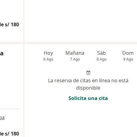
e s/ 180
ga
Hoy
Mañana
Sáb
Dom
6 Ago
7 Ago
8 Ago
9 Ago
La reserva de citas en línea no está
disponible
Solicita una cita
pa
e s/ 180