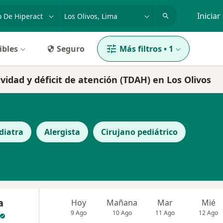
dad, enfermedad o nombre
p. ej. Lima
Iniciar
ibles
Seguro
Más filtros
•
1
ividad y déficit de atención (TDAH) en Los Olivos
diatra
Alergista
Cirujano pediátrico
a
Hoy
Mañana
Mar
Mié
9 Ago
10 Ago
11 Ago
12 Ago