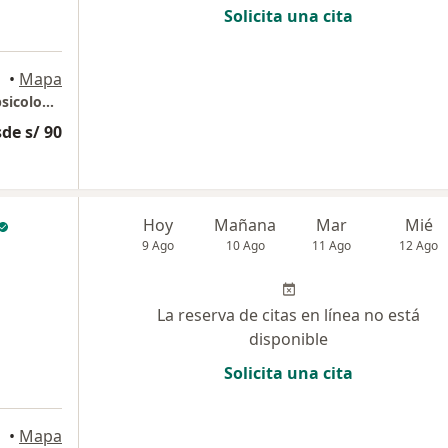
Solicita una cita
•
Mapa
Centro Especializado en Psicologia y Neuropsicología - CEPSY
de s/ 90
Hoy
Mañana
Mar
Mié
9 Ago
10 Ago
11 Ago
12 Ago
La reserva de citas en línea no está
disponible
Solicita una cita
•
Mapa