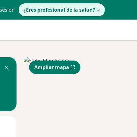
 sesión
¿Eres profesional de la salud?
Ampliar mapa
Jue
Vie
Sáb
13 Ago
14 Ago
15 Ago