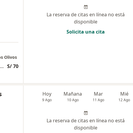
La reserva de citas en línea no está
disponible
Solicita una cita
os Olivos
Evaluación psicólogica exhaustiva y profunda
S/ 70
s
Hoy
Mañana
Mar
Mié
9 Ago
10 Ago
11 Ago
12 Ago
La reserva de citas en línea no está
disponible