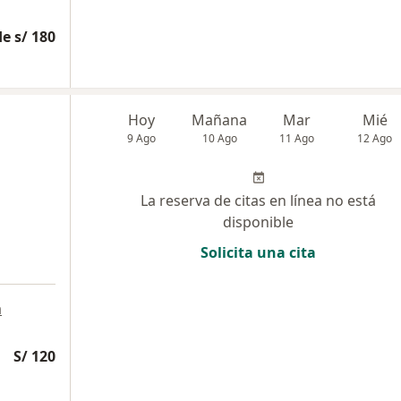
e s/ 180
Hoy
Mañana
Mar
Mié
9 Ago
10 Ago
11 Ago
12 Ago
La reserva de citas en línea no está
disponible
Solicita una cita
a
S/ 120