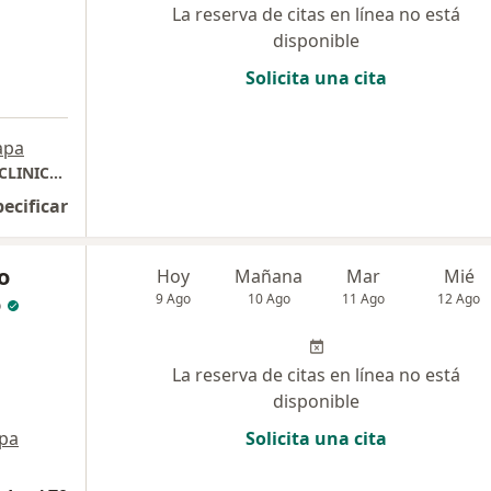
La reserva de citas en línea no está
disponible
Solicita una cita
apa
CONSULTORIO PEDIATRICO BABY KIDS ( EN CLINICA SAN BARTOLOME DE LOS OLIVOS) , URBANIZACION COVIDA LOS OLIVOS
pecificar
o
Hoy
Mañana
Mar
Mié
o
9 Ago
10 Ago
11 Ago
12 Ago
La reserva de citas en línea no está
disponible
pa
Solicita una cita