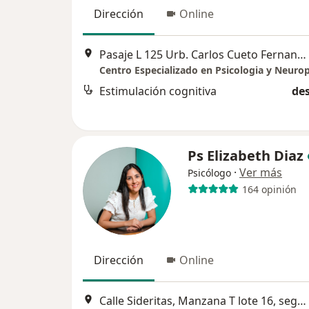
Dirección
Online
Pasaje L 125 Urb. Carlos Cueto Fernandini, Lima
Estimulación cognitiva
des
Ps Elizabeth Diaz
·
Ver más
Psicólogo
164 opinión
Dirección
Online
Calle Sideritas, Manzana T lote 16, segundo piso, Urbanización Rosario del Norte, Los Olivos