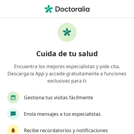
Men
Trastorno De Hiperactividad Y Déficit De Atención Tdah • Cercado de Lima, Lima
Filtros
• 1
Seguro
Mapa
Especialistas en Trastorno de hiperactividad
Cuida de tu salud
y déficit de atención (TDAH) en Cercado de
Lima
Encuentra los mejores especialistas y pide cita.
Descarga la App y accede gratuitamente a funciones
¿Qué especialidad estás buscando?
exclusivas para ti:
Psicólogo
Psiquiatra
Neurólogo
Médi
Gestiona tus visitas fácilmente
Envía mensajes a tus especialistas
Recibe recordatorios y notificaciones