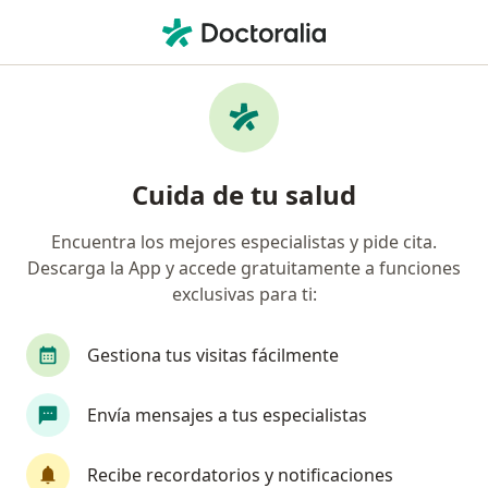
Men
Cirujano Pediátrico • Surco, Lima
Filtros
Seguro
Mapa
Cirujanos pediátricos en Surco
Cuida de tu salud
Encuentra los mejores especialistas y pide cita.
Descarga la App y accede gratuitamente a funciones
exclusivas para ti:
Gestiona tus visitas fácilmente
Dra. Natalia Huaytalla Quiroz
Envía mensajes a tus especialistas
Cirujano pediátrico
12 opinión
Recibe recordatorios y notificaciones