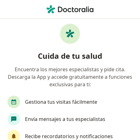
Men
¿Qué estás buscando?
Página De Inicio
Enfermedades
Espondilitis Anquilosante
Espondilitis anquilosante -
Cuida de tu salud
Información, expertos y
Encuentra los mejores especialistas y pide cita.
preguntas frecuentes
Descarga la App y accede gratuitamente a funciones
exclusivas para ti:
Gestiona tus visitas fácilmente
Información
Pregunta al Experto
Envía mensajes a tus especialistas
Recibe recordatorios y notificaciones