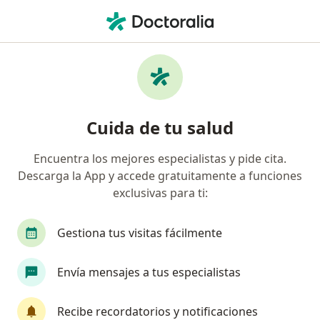
Men
Luxación Acromioclavicular • San Borja, Lima
Filtros
• 1
Seguro
Mapa
Especialistas en Luxación acromioclavicular
Cuida de tu salud
en San Borja
Encuentra los mejores especialistas y pide cita.
Descarga la App y accede gratuitamente a funciones
¿Qué especialidad estás buscando?
exclusivas para ti:
Traumatólogo y Ortopedista
Alergista
An
Gestiona tus visitas fácilmente
Envía mensajes a tus especialistas
Recibe recordatorios y notificaciones