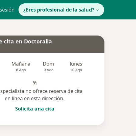
 sesión
¿Eres profesional de la salud?
 cita en Doctoralia
Mañana
Dom
lunes
Mar
Mié
8 Ago
9 Ago
10 Ago
11 Ago
12 Ag
especialista no ofrece reserva de cita
en línea en esta dirección.
Solicita una cita