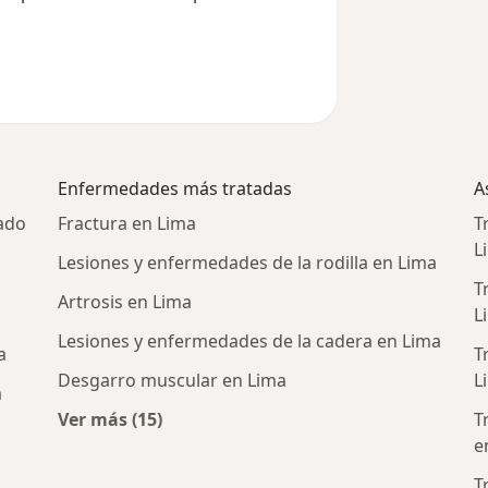
Enfermedades más tratadas
A
ado
Fractura en Lima
T
L
Lesiones y enfermedades de la rodilla en Lima
T
Artrosis en Lima
L
Lesiones y enfermedades de la cadera en Lima
a
T
Desgarro muscular en Lima
L
a
Ver más (15)
T
Más en esta categoría: Enfermedades más 
e
T