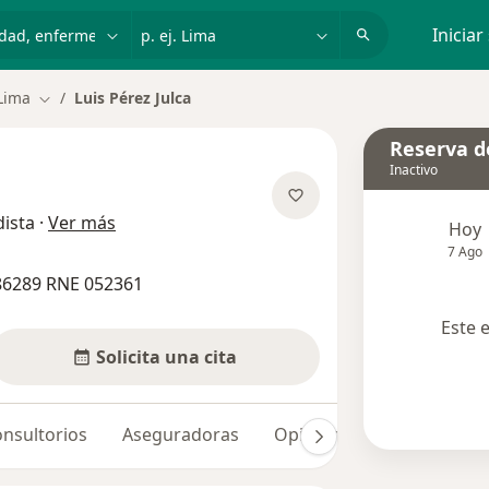
dad, enfermedad o nombre
p. ej. Lima
Iniciar
Lima
Luis Pérez Julca
Cambiar de ciudad
Reserva de
Inactivo
sobre las especializaciones
ista
·
Ver más
Hoy
7 Ago
86289 RNE 052361
Este 
Solicita una cita
nsultorios
Aseguradoras
Opiniones