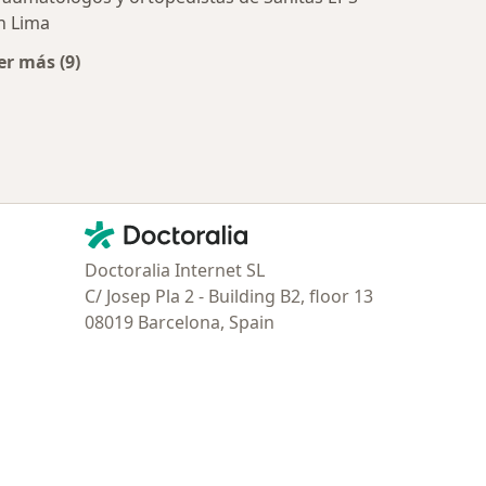
n Lima
er más (9)
Más en esta categoría: Aseguradoras más populares
Contacto
Doctoralia - Página de inicio
Doctoralia Internet SL
C/ Josep Pla 2 - Building B2, floor 13
08019 Barcelona, Spain