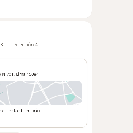
 3
Dirección 4
o N 701,
Lima
15084
ar
 abre en una nueva pestaña
e en esta dirección