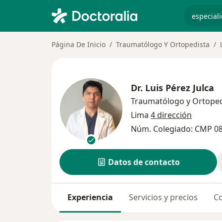
especiali
Página De Inicio
Traumatólogo Y Ortopedista
Dr.
Luis Pérez Julca
Traumatólogo y Ortoped
Lima
4 dirección
Núm. Colegiado: CMP 0
Datos de contacto
Experiencia
Servicios y precios
Co