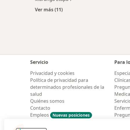
Ver más (11)
Más en esta categoría: Traumatólo
Servicio
Para l
Privacidad y cookies
Especia
Política de privacidad para
Clínica
determinados profesionales de la
Pregun
salud
Medic
Quiénes somos
Servici
Contacto
Enfer
Empleos
Pregun
Nuevas posiciones
Condiciones Generales de
Aplicac
Contratación