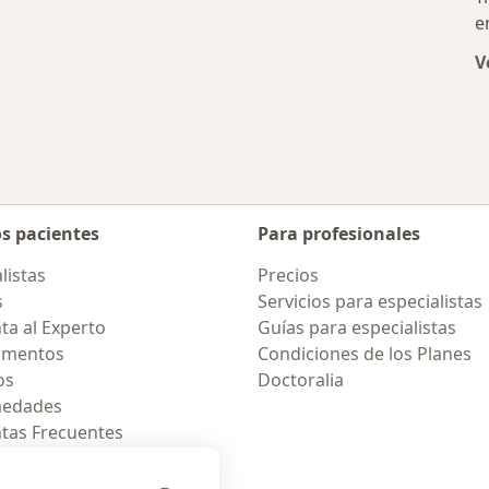
e
gos y ortopedistas cercanos
V
os pacientes
Para profesionales
listas
Precios
s
Servicios para especialistas
ta al Experto
Guías para especialistas
amentos
Condiciones de los Planes
os
Doctoralia
medades
tas Frecuentes
ión para celular