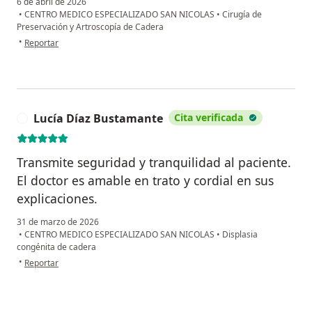
6 de abril de 2026
•
CENTRO MEDICO ESPECIALIZADO SAN NICOLAS
•
Cirugía de
Preservación y Artroscopía de Cadera
en opinión del usuario Héctor Melgar
•
Reportar
Lucía Díaz Bustamante
Cita verificada
L
Transmite seguridad y tranquilidad al paciente.
El doctor es amable en trato y cordial en sus
explicaciones.
31 de marzo de 2026
•
CENTRO MEDICO ESPECIALIZADO SAN NICOLAS
•
Displasia
congénita de cadera
en opinión del usuario Lucía Díaz Bustamante
•
Reportar