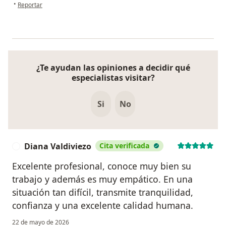
en opinión del usuario RUBEN MONDRAGÓN
•
Reportar
Metatarsalgia – Lima, Perú. 21 de Julio 2016.
• I JORNADA INTERNACIONAL DE CIRUGIA DE REVISION
DE PROTESIS DE CADERA. Chiclayo – Perú. 26 de mayo
2016 – 27 mayo 2016.
¿Te ayudan las opiniones a decidir qué
especialistas visitar?
Si
No
Diana Valdiviezo
Cita verificada
D
Excelente profesional, conoce muy bien su
trabajo y además es muy empático. En una
situación tan difícil, transmite tranquilidad,
confianza y una excelente calidad humana.
22 de mayo de 2026