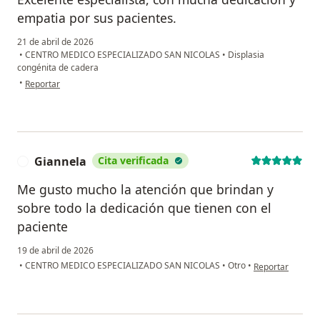
empatia por sus pacientes.
21 de abril de 2026
•
CENTRO MEDICO ESPECIALIZADO SAN NICOLAS
•
Displasia
congénita de cadera
en opinión del usuario Diana. A. A
•
Reportar
Giannela
Cita verificada
G
Me gusto mucho la atención que brindan y
sobre todo la dedicación que tienen con el
paciente
19 de abril de 2026
en opinión del u
•
CENTRO MEDICO ESPECIALIZADO SAN NICOLAS
•
Otro
•
Reportar