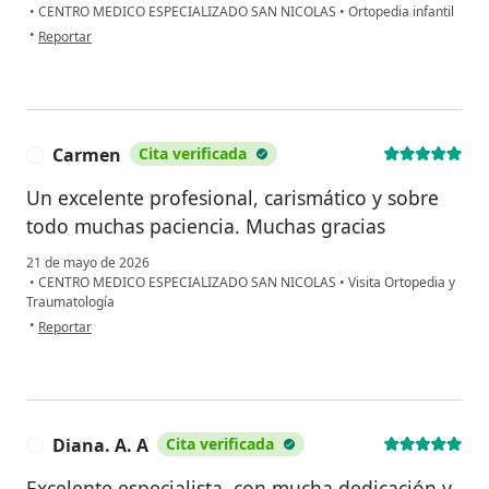
•
CENTRO MEDICO ESPECIALIZADO SAN NICOLAS
•
Ortopedia infantil
en opinión del usuario Diana Valdiviezo
•
Reportar
Carmen
Cita verificada
C
Un excelente profesional, carismático y sobre
todo muchas paciencia. Muchas gracias
21 de mayo de 2026
•
CENTRO MEDICO ESPECIALIZADO SAN NICOLAS
•
Visita Ortopedia y
Traumatología
en opinión del usuario Carmen
•
Reportar
Diana. A. A
Cita verificada
D
Excelente especialista, con mucha dedicación y