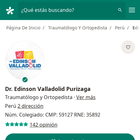
Men
¿Qué estás buscando?
Página De Inicio
Traumatólogo Y Ortopedista
Perú
Edi
Dr.
Edinson Valladolid Purizaga
sobre las especial
Traumatólogo y Ortopedista
·
Ver más
Perú
2 dirección
Núm. Colegiado: CMP: 59127 RNE: 35892
142 opinión