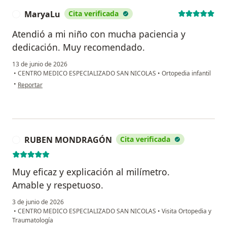
2017.
MaryaLu
Cita verificada
• SEPTIMA ACTIVIDAD CIENTIFICA 2016 SPOT. Revisión
M
de cadera por aflojamiento aséptico ¿Qué copa y que
Atendió a mi niño con mucha paciencia y
tallo uso? – Lima, Perú. 24 de Noviembre 2016.
dedicación. Muy recomendado.
• 1era, JORNADA DE ACTUALIZACION EN RESONANCIA
MUSCULO ESQUELETICA. RESOCENTRO. Piura, Perú. 18
13 de junio de 2026
•
CENTRO MEDICO ESPECIALIZADO SAN NICOLAS
•
Ortopedia infantil
de Noviembre 2016.
en opinión del usuario MaryaLu
•
Reportar
• XLVII CONGRESO PERUANO DE ORTOPEDIA Y
TRAUMATOLOGIA. IX CONGRESO DE LA SOCIEDAD
LATINOAMERICANA DE TUMORES MUSCULO
ESQUELETICOS. Lima, Perú. 15 de septiembre 2016 –
17 septiembre 2016.
RUBEN MONDRAGÓN
Cita verificada
R
• QUINTA ACTIVIDAD CIENTIFICA 2016 SPOT. Manejo de
las fracturas diafisiarias del fémur: Complicaciones –
Muy eficaz y explicación al milímetro.
Lima, Perú. 25 de Agosto 2016.
Amable y respetuoso.
• XXII CONGRESO LATINOAMERICANO DE HOMBRO Y
CODO. I CONGRESO CAPITULO PERUANO DE HOMBRO
3 de junio de 2026
Y CODO. Lima, Perú. 11 agosto 2016 - 13 agosto 2016.
•
CENTRO MEDICO ESPECIALIZADO SAN NICOLAS
•
Visita Ortopedia y
Traumatología
• CUARTA ACTIVIDAD CIENTIFICA 2016 SPOT.