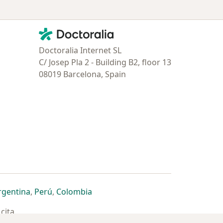
Contacto
Doctoralia - Página de inicio
Doctoralia Internet SL
C/ Josep Pla 2 - Building B2, floor 13
08019 Barcelona, Spain
estaña
 nueva pestaña
n una nueva pestaña
 abre en una nueva pestaña
se abre en una nueva pestaña
se abre en una nueva pestaña
se abre en una nueva pestaña
rgentina
,
Perú
,
Colombia
cita