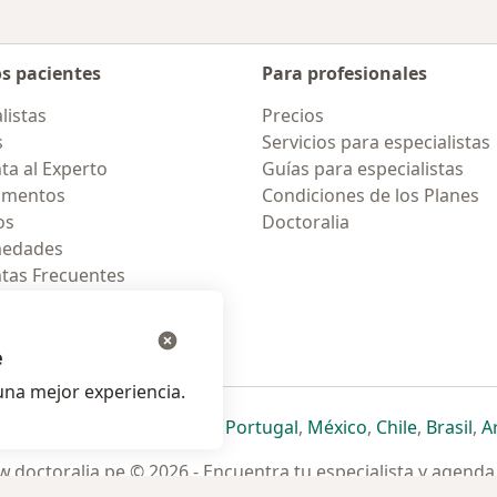
os pacientes
Para profesionales
listas
Precios
s
Servicios para especialistas
ta al Experto
Guías para especialistas
amentos
Condiciones de los Planes
os
Doctoralia
medades
tas Frecuentes
ión para celular
e
na mejor experiencia.
ueva pestaña
en una nueva pestaña
e abre en una nueva pestaña
se abre en una nueva pestaña
se abre en una nueva pestaña
se abre en una nueva pestaña
se abre en una nueva p
se abre en una
se abre e
se
Italia
,
Deutschland
,
Česko
,
Portugal
,
México
,
Chile
,
Brasil
,
A
.doctoralia.pe © 2026 - Encuentra tu especialista y agenda 