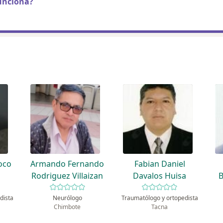
unciona?
oco
Armando Fernando
Fabian Daniel
Rodriguez Villaizan
Davalos Huisa
B
dista
Neurólogo
Traumatólogo y ortopedista
Chimbote
Tacna