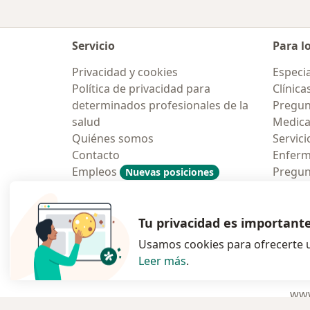
Servicio
Para l
Privacidad y cookies
Especia
Política de privacidad para
Clínica
determinados profesionales de la
Pregun
salud
Medic
Quiénes somos
Servici
Contacto
Enfer
Empleos
Pregun
Nuevas posiciones
Condiciones Generales de
Aplicac
Contratación
Tu privacidad es important
Usamos cookies para ofrecerte u
Leer más
.
se abre en una n
se abre 
s
Polska
,
Türkiye
,
España
,
www