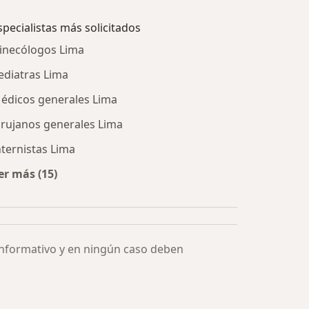
specialistas más solicitados
inecólogos Lima
ediatras Lima
édicos generales Lima
irujanos generales Lima
nternistas Lima
er más (15)
Más en esta categoría: Especialistas más solicitados
informativo y en ningún caso deben