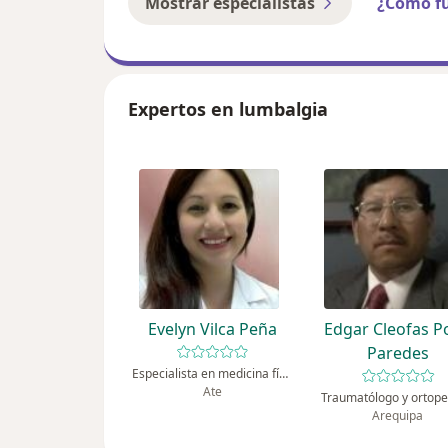
Mostrar especialistas
¿Cómo f
Expertos en lumbalgia
Evelyn Vilca Peña
Edgar Cleofas P
Paredes
Especialista en medicina física y rehabilitación
Ate
Traumatólogo y ortope
Arequipa