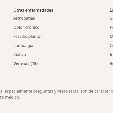
Otras enfermedades
E
Artropatias
G
Dolor crónico
P
Fascitis plantar
M
Lumbalgia
C
Ciática
I
Ver más (15)
V
por ciudad
Más en esta categoría: Otras enfermedades
ia, especialmente preguntas y respuestas, son de carácter 
to médico.