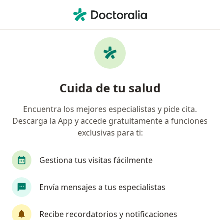
Men
Luxación Acromioclavicular • Pueblo Libre, Lima
Filtros
• 1
Seguro
Mapa
Especialistas en Luxación acromioclavicular
Cuida de tu salud
en Pueblo Libre
Encuentra los mejores especialistas y pide cita.
Descarga la App y accede gratuitamente a funciones
¿Qué especialidad estás buscando?
exclusivas para ti:
Traumatólogo y Ortopedista
Cardiólogo
G
Gestiona tus visitas fácilmente
Envía mensajes a tus especialistas
Recibe recordatorios y notificaciones